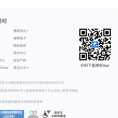
携程
携程热点
诚聘英才
隐私政策
安全中心
中心
知识产权
扫码下载携程App
 Group
算法公示
0号-3
|
网信算备310105117481904230015号
食备1050001号
|
旅游度假资质
|
平台信息
|
资质与规则
站落实诚信建设主体责任承诺书