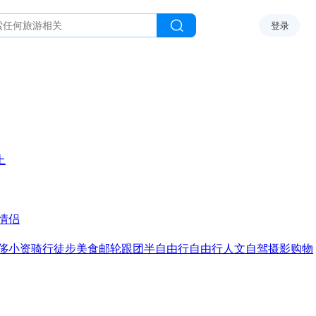
登录
上
情侣
侈
小资
骑行
徒步
美食
邮轮
跟团
半自由行
自由行
人文
自驾
摄影
购物