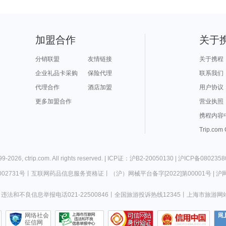
加盟合作
关于
分销联盟
友情链接
关于携程
企业礼品卡采购
保险代理
联系我们
代理合作
酒店加盟
用户协议
更多加盟合作
营业执照
携程内容
Trip.com
99-
2026
,
ctrip.com
. All rights reserved. |
ICP证：沪B2-20050130
|
沪ICP备0802358
02731号
丨
互联网药品信息服务资格证
丨
（沪）网械平台备字[2022]第00001号
|
沪网
违法和不良信息举报电话021-22500846
丨
全国旅游投诉热线12345
丨
上海市旅游网
网络社会
征信网