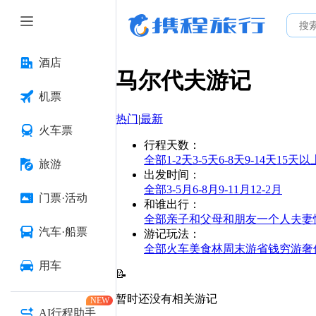
酒店
马尔代夫
游记
机票
热门
|
最新
火车票
行程天数
：
全部
1-2天
3-5天
6-8天
9-14天
15天以
旅游
出发时间
：
全部
3-5月
6-8月
9-11月
12-2月
门票·活动
和谁出行
：
全部
亲子
和父母
和朋友
一个人
夫妻
汽车·船票
游记玩法
：
全部
火车
美食林
周末游
省钱
穷游
奢
用车
📝
暂时还没有相关游记
NEW
AI行程助手