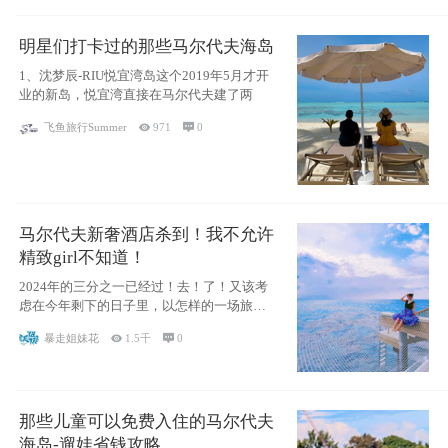
明星们打卡过的那些马尔代夫海岛
1、沈梦辰-RIU悦宜湾岛这个2019年5月才开
业的新岛，悦宜湾直接在马尔代夫建了两
飞鱼旅行Summer

971

0
马尔代夫新奢酒店杀到！我不允许
精致girl不知道！
2024年的三分之一已经过！去！了！又该考
虑在今年剩下的日子里，以怎样的一场旅行
犒劳
暴走姐妹花

1.5千

0
那些儿童可以免费入住的马尔代夫
海岛-遛娃省钱攻略