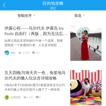
目的地攻略
游记
智能排序
筛选
伊露心程——马尔代夫 伊露岛 Iru
Fushi 自由行（再版，因为无法忘却
的留恋）
如果让我在安居和旅行中做一个选择，我希
望我是一个执着的行者。人生是否精彩，都
源于自己
唯歆

12.0万

314
五天四晚|与海天共一色，免签地马
尔代夫的懒人玩法含详细攻略
#海岛#亲子#自助游#蜜月#家庭游前言马尔代
夫初印象上帝在印度洋上撒下了一把珍珠，
这
北海情歌

2.2千

0