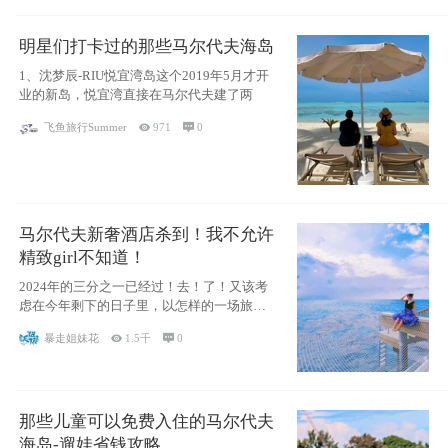
明星们打卡过的那些马尔代夫海岛
1、沈梦辰-RIU悦宜湾岛这个2019年5月才开
业的新岛，悦宜湾直接在马尔代夫建了两
飞鱼旅行Summer

971

0
马尔代夫新奢酒店杀到！我不允许
精致girl不知道！
2024年的三分之一已经过！去！了！又该考
虑在今年剩下的日子里，以怎样的一场旅行
犒劳
暴走姐妹花

1.5千

0
那些儿童可以免费入住的马尔代夫
海岛-遛娃省钱攻略