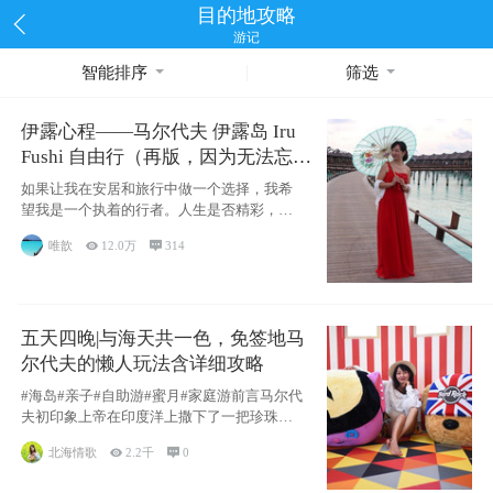
目的地攻略
游记
智能排序
筛选
伊露心程——马尔代夫 伊露岛 Iru
Fushi 自由行（再版，因为无法忘却
的留恋）
如果让我在安居和旅行中做一个选择，我希
望我是一个执着的行者。人生是否精彩，都
源于自己
唯歆

12.0万

314
五天四晚|与海天共一色，免签地马
尔代夫的懒人玩法含详细攻略
#海岛#亲子#自助游#蜜月#家庭游前言马尔代
夫初印象上帝在印度洋上撒下了一把珍珠，
这
北海情歌

2.2千

0