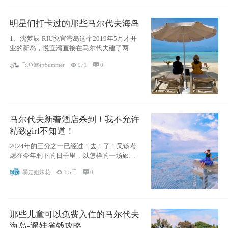
明星们打卡过的那些马尔代夫海岛
1、沈梦辰-RIU悦宜湾岛这个2019年5月才开
业的新岛，悦宜湾直接在马尔代夫建了两
飞鱼旅行Summer

971

0
马尔代夫新奢酒店杀到！我不允许
精致girl不知道！
2024年的三分之一已经过！去！了！又该考
虑在今年剩下的日子里，以怎样的一场旅行
犒劳
暴走姐妹花

1.5千

0
那些儿童可以免费入住的马尔代夫
海岛-遛娃省钱攻略