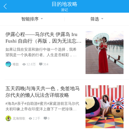
目的地攻略
游记
智能排序
筛选
伊露心程——马尔代夫 伊露岛 Iru
Fushi 自由行（再版，因为无法忘却
的留恋）
如果让我在安居和旅行中做一个选择，我希
望我是一个执着的行者。人生是否精彩，都
源于自己
唯歆

12.0万

314
五天四晚|与海天共一色，免签地马
尔代夫的懒人玩法含详细攻略
#海岛#亲子#自助游#蜜月#家庭游前言马尔代
夫初印象上帝在印度洋上撒下了一把珍珠，
这
北海情歌

2.2千

0