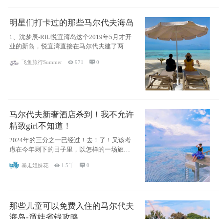
明星们打卡过的那些马尔代夫海岛
1、沈梦辰-RIU悦宜湾岛这个2019年5月才开
业的新岛，悦宜湾直接在马尔代夫建了两
飞鱼旅行Summer

971

0
马尔代夫新奢酒店杀到！我不允许
精致girl不知道！
2024年的三分之一已经过！去！了！又该考
虑在今年剩下的日子里，以怎样的一场旅行
犒劳
暴走姐妹花

1.5千

0
那些儿童可以免费入住的马尔代夫
海岛-遛娃省钱攻略