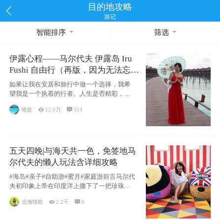
目的地攻略
游记
智能排序
筛选
伊露心程——马尔代夫 伊露岛 Iru
Fushi 自由行（再版，因为无法忘却
的留恋）
如果让我在安居和旅行中做一个选择，我希
望我是一个执着的行者。人生是否精彩，都
源于自己
唯歆

12.0万

314
五天四晚|与海天共一色，免签地马
尔代夫的懒人玩法含详细攻略
#海岛#亲子#自助游#蜜月#家庭游前言马尔代
夫初印象上帝在印度洋上撒下了一把珍珠，
这
北海情歌

2.2千

0