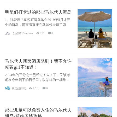
明星们打卡过的那些马尔代夫海岛
1、沈梦辰-RIU悦宜湾岛这个2019年5月才开
业的新岛，悦宜湾直接在马尔代夫建了两
飞鱼旅行Summer

971

0
马尔代夫新奢酒店杀到！我不允许
精致girl不知道！
2024年的三分之一已经过！去！了！又该考
虑在今年剩下的日子里，以怎样的一场旅行
犒劳
暴走姐妹花

1.5千

0
那些儿童可以免费入住的马尔代夫
海岛-遛娃省钱攻略