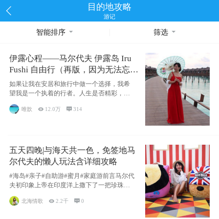
目的地攻略
游记
智能排序
筛选
伊露心程——马尔代夫 伊露岛 Iru
Fushi 自由行（再版，因为无法忘却
的留恋）
如果让我在安居和旅行中做一个选择，我希
望我是一个执着的行者。人生是否精彩，都
源于自己
唯歆

12.0万

314
五天四晚|与海天共一色，免签地马
尔代夫的懒人玩法含详细攻略
#海岛#亲子#自助游#蜜月#家庭游前言马尔代
夫初印象上帝在印度洋上撒下了一把珍珠，
这
北海情歌

2.2千

0