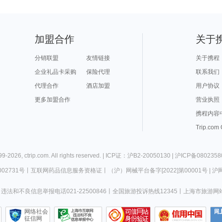
加盟合作
关于
分销联盟
友情链接
关于携程
企业礼品卡采购
保险代理
联系我们
代理合作
酒店加盟
用户协议
更多加盟合作
营业执照
携程内容
Trip.com
99-
2026
,
ctrip.com
. All rights reserved. |
ICP证：沪B2-20050130
|
沪ICP备0802358
02731号
丨
互联网药品信息服务资格证
丨
（沪）网械平台备字[2022]第00001号
|
沪网
违法和不良信息举报电话021-22500846
丨
全国旅游投诉热线12345
丨
上海市旅游网
网络社会
征信网