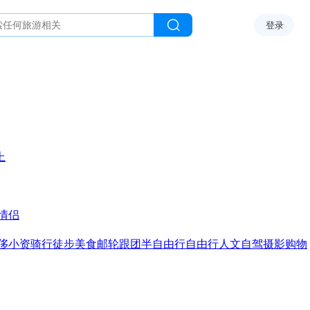
登录
上
情侣
侈
小资
骑行
徒步
美食
邮轮
跟团
半自由行
自由行
人文
自驾
摄影
购物