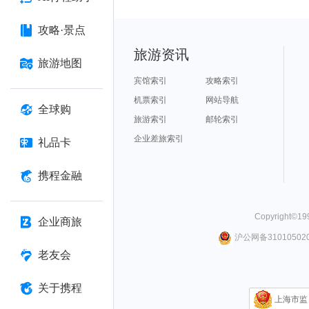
攻略·景点
旅游资讯
旅游地图
宾馆索引
攻略索引
机票索引
网站导航
全球购
旅游索引
邮轮索引
企业差旅索引
礼品卡
携程金融
Copyright©
19
企业商旅
沪公网备310105020
老友会
关于携程
上海市监