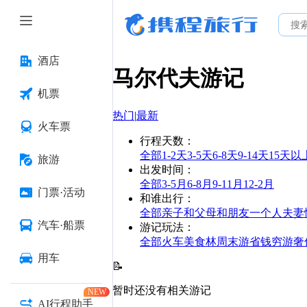
酒店
马尔代夫
游记
机票
热门
|
最新
火车票
行程天数
：
全部
1-2天
3-5天
6-8天
9-14天
15天以
旅游
出发时间
：
全部
3-5月
6-8月
9-11月
12-2月
门票·活动
和谁出行
：
全部
亲子
和父母
和朋友
一个人
夫妻
汽车·船票
游记玩法
：
全部
火车
美食林
周末游
省钱
穷游
奢
用车
📝
暂时还没有相关游记
NEW
AI行程助手