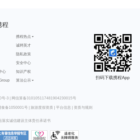
携程
携程热点
诚聘英才
隐私政策
安全中心
中心
知识产权
扫码下载携程App
 Group
算法公示
0号-3
|
网信算备310105117481904230015号
食备1050001号
|
旅游度假资质
|
平台信息
|
资质与规则
站落实诚信建设主体责任承诺书