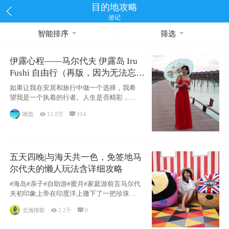
目的地攻略
游记
智能排序
筛选
伊露心程——马尔代夫 伊露岛 Iru
Fushi 自由行（再版，因为无法忘却
的留恋）
如果让我在安居和旅行中做一个选择，我希
望我是一个执着的行者。人生是否精彩，都
源于自己
唯歆

12.0万

314
五天四晚|与海天共一色，免签地马
尔代夫的懒人玩法含详细攻略
#海岛#亲子#自助游#蜜月#家庭游前言马尔代
夫初印象上帝在印度洋上撒下了一把珍珠，
这
北海情歌

2.2千

0