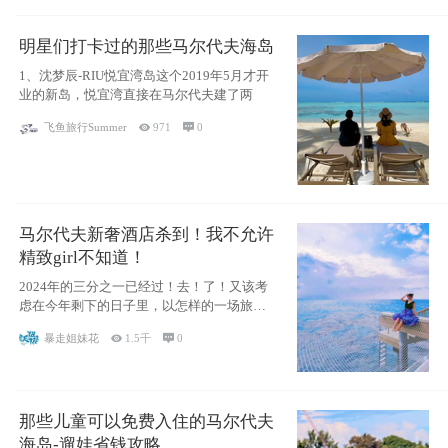
明星们打卡过的那些马尔代夫海岛
1、沈梦辰-RIU悦宜湾岛这个2019年5月才开
业的新岛，悦宜湾直接在马尔代夫建了两
飞鱼旅行Summer

971

0
马尔代夫新奢酒店杀到！我不允许
精致girl不知道！
2024年的三分之一已经过！去！了！又该考
虑在今年剩下的日子里，以怎样的一场旅行
犒劳
暴走姐妹花

1.5千

0
那些儿童可以免费入住的马尔代夫
海岛-遛娃省钱攻略