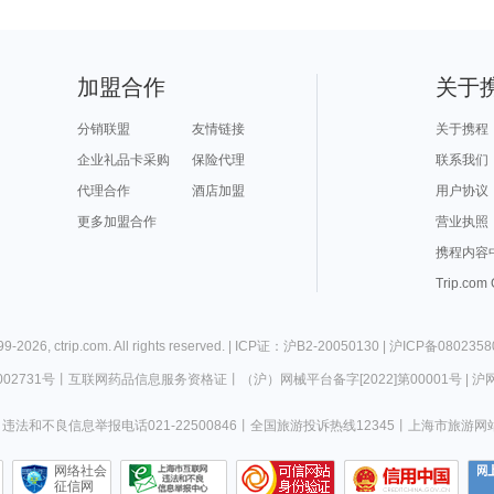
加盟合作
关于
分销联盟
友情链接
关于携程
企业礼品卡采购
保险代理
联系我们
代理合作
酒店加盟
用户协议
更多加盟合作
营业执照
携程内容
Trip.com
99-
2026
,
ctrip.com
. All rights reserved. |
ICP证：沪B2-20050130
|
沪ICP备0802358
02731号
丨
互联网药品信息服务资格证
丨
（沪）网械平台备字[2022]第00001号
|
沪网
违法和不良信息举报电话021-22500846
丨
全国旅游投诉热线12345
丨
上海市旅游网
网络社会
征信网