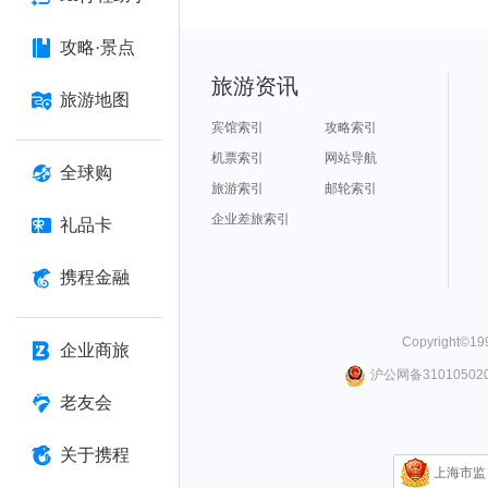
攻略·景点
旅游资讯
旅游地图
宾馆索引
攻略索引
机票索引
网站导航
全球购
旅游索引
邮轮索引
企业差旅索引
礼品卡
携程金融
Copyright©
19
企业商旅
沪公网备310105020
老友会
关于携程
上海市监