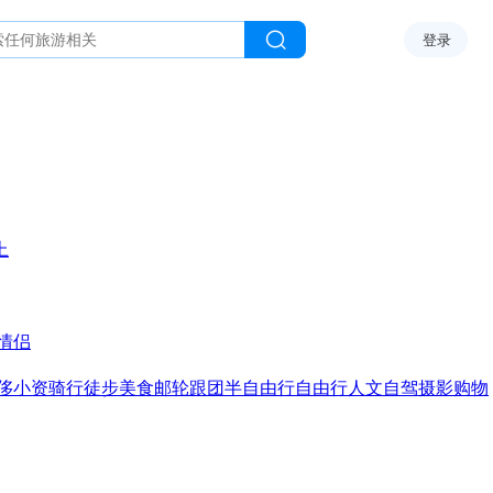
登录
上
情侣
侈
小资
骑行
徒步
美食
邮轮
跟团
半自由行
自由行
人文
自驾
摄影
购物