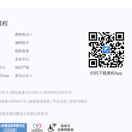
携程
携程热点
诚聘英才
隐私政策
安全中心
中心
知识产权
扫码下载携程App
 Group
算法公示
0号-3
|
网信算备310105117481904230015号
食备1050001号
|
旅游度假资质
|
平台信息
|
资质与规则
站落实诚信建设主体责任承诺书