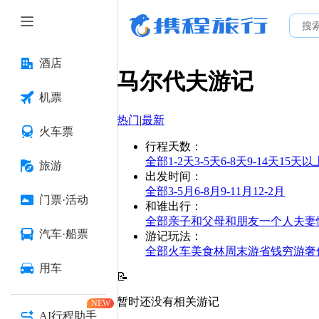
酒店
马尔代夫
游记
机票
热门
|
最新
火车票
行程天数
：
全部
1-2天
3-5天
6-8天
9-14天
15天以
旅游
出发时间
：
全部
3-5月
6-8月
9-11月
12-2月
门票·活动
和谁出行
：
全部
亲子
和父母
和朋友
一个人
夫妻
汽车·船票
游记玩法
：
全部
火车
美食林
周末游
省钱
穷游
奢
用车
📝
暂时还没有相关游记
NEW
AI行程助手