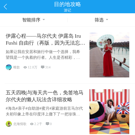
目的地攻略
游记
智能排序
筛选
伊露心程——马尔代夫 伊露岛 Iru
Fushi 自由行（再版，因为无法忘却
的留恋）
如果让我在安居和旅行中做一个选择，我希
望我是一个执着的行者。人生是否精彩，都
源于自己
唯歆

12.0万

314
五天四晚|与海天共一色，免签地马
尔代夫的懒人玩法含详细攻略
#海岛#亲子#自助游#蜜月#家庭游前言马尔代
夫初印象上帝在印度洋上撒下了一把珍珠，
这
北海情歌

2.2千

0