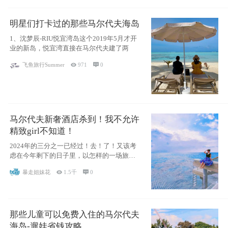
明星们打卡过的那些马尔代夫海岛
1、沈梦辰-RIU悦宜湾岛这个2019年5月才开
业的新岛，悦宜湾直接在马尔代夫建了两
飞鱼旅行Summer

971

0
马尔代夫新奢酒店杀到！我不允许
精致girl不知道！
2024年的三分之一已经过！去！了！又该考
虑在今年剩下的日子里，以怎样的一场旅行
犒劳
暴走姐妹花

1.5千

0
那些儿童可以免费入住的马尔代夫
海岛-遛娃省钱攻略