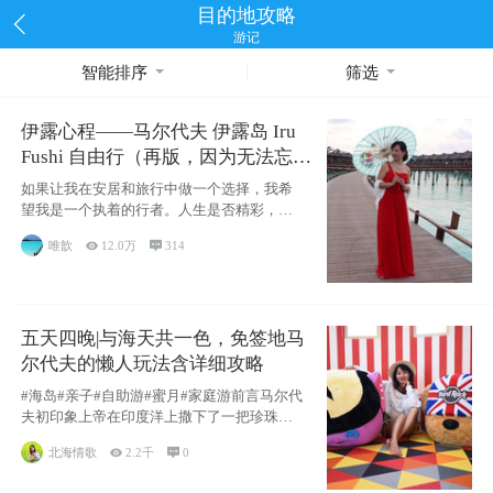
目的地攻略
游记
智能排序
筛选
伊露心程——马尔代夫 伊露岛 Iru
Fushi 自由行（再版，因为无法忘却
的留恋）
如果让我在安居和旅行中做一个选择，我希
望我是一个执着的行者。人生是否精彩，都
源于自己
唯歆

12.0万

314
五天四晚|与海天共一色，免签地马
尔代夫的懒人玩法含详细攻略
#海岛#亲子#自助游#蜜月#家庭游前言马尔代
夫初印象上帝在印度洋上撒下了一把珍珠，
这
北海情歌

2.2千

0