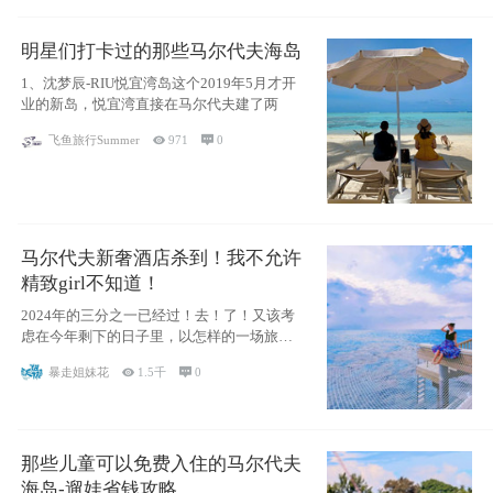
明星们打卡过的那些马尔代夫海岛
1、沈梦辰-RIU悦宜湾岛这个2019年5月才开
业的新岛，悦宜湾直接在马尔代夫建了两
飞鱼旅行Summer

971

0
马尔代夫新奢酒店杀到！我不允许
精致girl不知道！
2024年的三分之一已经过！去！了！又该考
虑在今年剩下的日子里，以怎样的一场旅行
犒劳
暴走姐妹花

1.5千

0
那些儿童可以免费入住的马尔代夫
海岛-遛娃省钱攻略