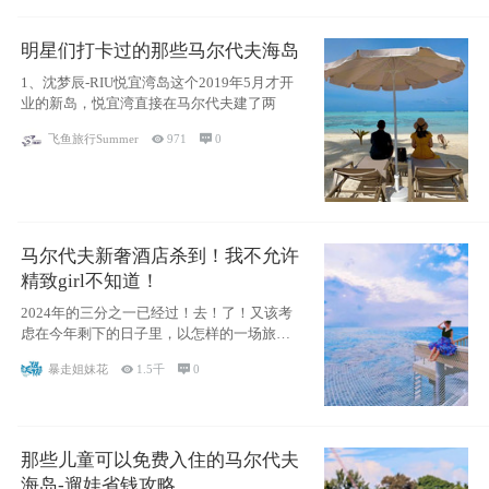
明星们打卡过的那些马尔代夫海岛
1、沈梦辰-RIU悦宜湾岛这个2019年5月才开
业的新岛，悦宜湾直接在马尔代夫建了两
飞鱼旅行Summer

971

0
马尔代夫新奢酒店杀到！我不允许
精致girl不知道！
2024年的三分之一已经过！去！了！又该考
虑在今年剩下的日子里，以怎样的一场旅行
犒劳
暴走姐妹花

1.5千

0
那些儿童可以免费入住的马尔代夫
海岛-遛娃省钱攻略