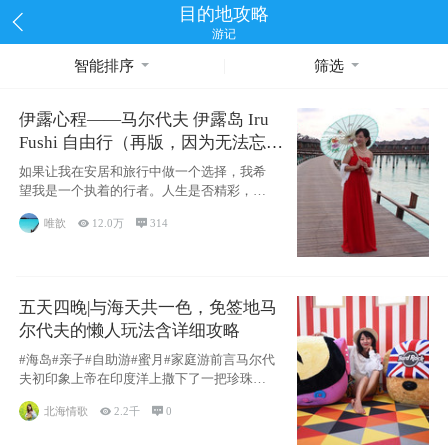
目的地攻略
游记
智能排序
筛选
伊露心程——马尔代夫 伊露岛 Iru
Fushi 自由行（再版，因为无法忘却
的留恋）
如果让我在安居和旅行中做一个选择，我希
望我是一个执着的行者。人生是否精彩，都
源于自己
唯歆

12.0万

314
五天四晚|与海天共一色，免签地马
尔代夫的懒人玩法含详细攻略
#海岛#亲子#自助游#蜜月#家庭游前言马尔代
夫初印象上帝在印度洋上撒下了一把珍珠，
这
北海情歌

2.2千

0