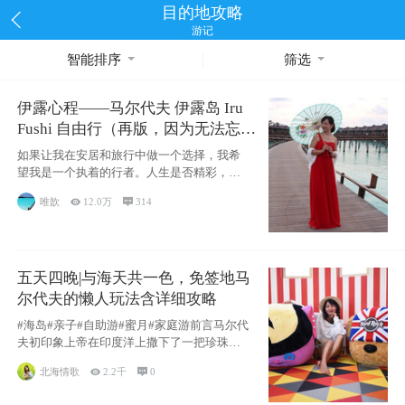
目的地攻略
游记
智能排序
筛选
伊露心程——马尔代夫 伊露岛 Iru
Fushi 自由行（再版，因为无法忘却
的留恋）
如果让我在安居和旅行中做一个选择，我希
望我是一个执着的行者。人生是否精彩，都
源于自己
唯歆

12.0万

314
五天四晚|与海天共一色，免签地马
尔代夫的懒人玩法含详细攻略
#海岛#亲子#自助游#蜜月#家庭游前言马尔代
夫初印象上帝在印度洋上撒下了一把珍珠，
这
北海情歌

2.2千

0