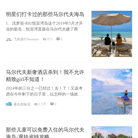
明星们打卡过的那些马尔代夫海岛
1、沈梦辰-RIU悦宜湾岛这个2019年5月才开
业的新岛，悦宜湾直接在马尔代夫建了两
飞鱼旅行Summer

971

0
马尔代夫新奢酒店杀到！我不允许
精致girl不知道！
2024年的三分之一已经过！去！了！又该考
虑在今年剩下的日子里，以怎样的一场旅行
犒劳
暴走姐妹花

1.5千

0
那些儿童可以免费入住的马尔代夫
海岛-遛娃省钱攻略