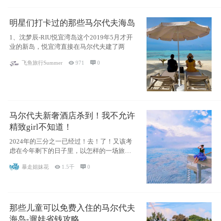
明星们打卡过的那些马尔代夫海岛
1、沈梦辰-RIU悦宜湾岛这个2019年5月才开
业的新岛，悦宜湾直接在马尔代夫建了两
飞鱼旅行Summer

971

0
马尔代夫新奢酒店杀到！我不允许
精致girl不知道！
2024年的三分之一已经过！去！了！又该考
虑在今年剩下的日子里，以怎样的一场旅行
犒劳
暴走姐妹花

1.5千

0
那些儿童可以免费入住的马尔代夫
海岛-遛娃省钱攻略