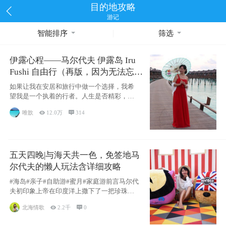
目的地攻略
游记
智能排序
筛选
伊露心程——马尔代夫 伊露岛 Iru
Fushi 自由行（再版，因为无法忘却
的留恋）
如果让我在安居和旅行中做一个选择，我希
望我是一个执着的行者。人生是否精彩，都
源于自己
唯歆

12.0万

314
五天四晚|与海天共一色，免签地马
尔代夫的懒人玩法含详细攻略
#海岛#亲子#自助游#蜜月#家庭游前言马尔代
夫初印象上帝在印度洋上撒下了一把珍珠，
这
北海情歌

2.2千

0