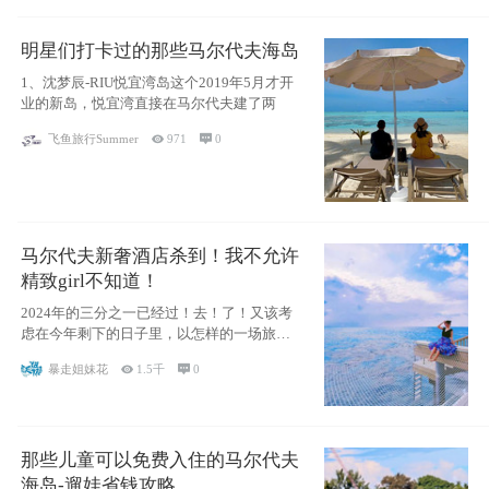
明星们打卡过的那些马尔代夫海岛
1、沈梦辰-RIU悦宜湾岛这个2019年5月才开
业的新岛，悦宜湾直接在马尔代夫建了两
飞鱼旅行Summer

971

0
马尔代夫新奢酒店杀到！我不允许
精致girl不知道！
2024年的三分之一已经过！去！了！又该考
虑在今年剩下的日子里，以怎样的一场旅行
犒劳
暴走姐妹花

1.5千

0
那些儿童可以免费入住的马尔代夫
海岛-遛娃省钱攻略