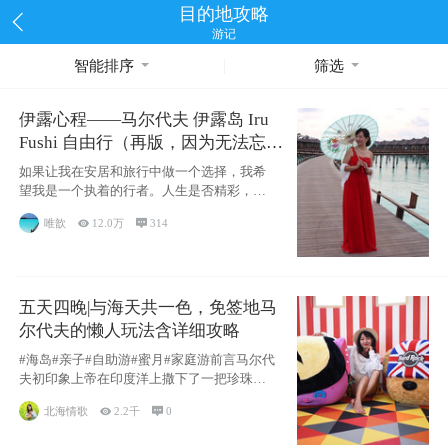
目的地攻略
游记
智能排序
筛选
伊露心程——马尔代夫 伊露岛 Iru
Fushi 自由行（再版，因为无法忘却
的留恋）
如果让我在安居和旅行中做一个选择，我希
望我是一个执着的行者。人生是否精彩，都
源于自己
唯歆

12.0万

314
五天四晚|与海天共一色，免签地马
尔代夫的懒人玩法含详细攻略
#海岛#亲子#自助游#蜜月#家庭游前言马尔代
夫初印象上帝在印度洋上撒下了一把珍珠，
这
北海情歌

2.2千

0