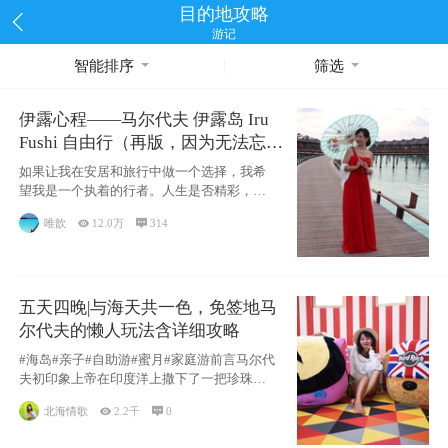
目的地攻略
游记
智能排序
筛选
伊露心程——马尔代夫 伊露岛 Iru
Fushi 自由行（再版，因为无法忘却
的留恋）
如果让我在安居和旅行中做一个选择，我希
望我是一个执着的行者。人生是否精彩，都
源于自己
唯歆

12.0万

314
五天四晚|与海天共一色，免签地马
尔代夫的懒人玩法含详细攻略
#海岛#亲子#自助游#蜜月#家庭游前言马尔代
夫初印象上帝在印度洋上撒下了一把珍珠，
这
北海情歌

2.2千

0