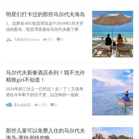
明星们打卡过的那些马尔代夫海岛
1、沈梦辰-RIU悦宜湾岛这个2019年5月才开
业的新岛，悦宜湾直接在马尔代夫建了两
飞鱼旅行Summer

971

0
马尔代夫新奢酒店杀到！我不允许
精致girl不知道！
2024年的三分之一已经过！去！了！又该考
虑在今年剩下的日子里，以怎样的一场旅行
犒劳
暴走姐妹花

1.5千

0
那些儿童可以免费入住的马尔代夫
海岛-遛娃省钱攻略