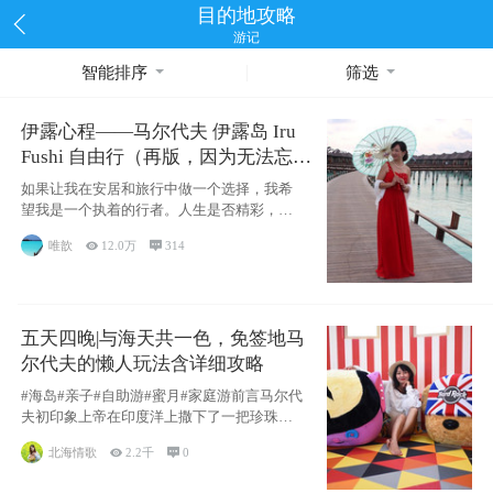
目的地攻略
游记
智能排序
筛选
伊露心程——马尔代夫 伊露岛 Iru
Fushi 自由行（再版，因为无法忘却
的留恋）
如果让我在安居和旅行中做一个选择，我希
望我是一个执着的行者。人生是否精彩，都
源于自己
唯歆

12.0万

314
五天四晚|与海天共一色，免签地马
尔代夫的懒人玩法含详细攻略
#海岛#亲子#自助游#蜜月#家庭游前言马尔代
夫初印象上帝在印度洋上撒下了一把珍珠，
这
北海情歌

2.2千

0