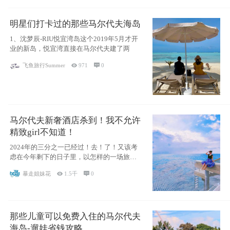
明星们打卡过的那些马尔代夫海岛
1、沈梦辰-RIU悦宜湾岛这个2019年5月才开
业的新岛，悦宜湾直接在马尔代夫建了两
飞鱼旅行Summer

971

0
马尔代夫新奢酒店杀到！我不允许
精致girl不知道！
2024年的三分之一已经过！去！了！又该考
虑在今年剩下的日子里，以怎样的一场旅行
犒劳
暴走姐妹花

1.5千

0
那些儿童可以免费入住的马尔代夫
海岛-遛娃省钱攻略