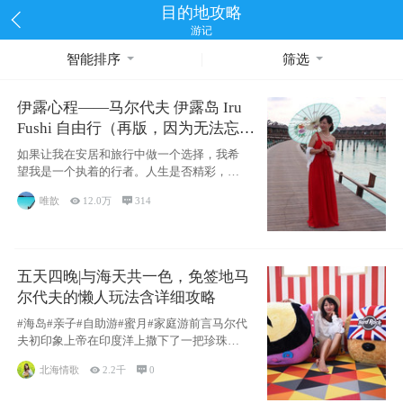
目的地攻略
游记
智能排序
筛选
伊露心程——马尔代夫 伊露岛 Iru
Fushi 自由行（再版，因为无法忘却
的留恋）
如果让我在安居和旅行中做一个选择，我希
望我是一个执着的行者。人生是否精彩，都
源于自己
唯歆

12.0万

314
五天四晚|与海天共一色，免签地马
尔代夫的懒人玩法含详细攻略
#海岛#亲子#自助游#蜜月#家庭游前言马尔代
夫初印象上帝在印度洋上撒下了一把珍珠，
这
北海情歌

2.2千

0