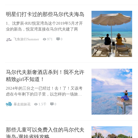
明星们打卡过的那些马尔代夫海岛
1、沈梦辰-RIU悦宜湾岛这个2019年5月才开
业的新岛，悦宜湾直接在马尔代夫建了两
飞鱼旅行Summer

971

0
马尔代夫新奢酒店杀到！我不允许
精致girl不知道！
2024年的三分之一已经过！去！了！又该考
虑在今年剩下的日子里，以怎样的一场旅行
犒劳
暴走姐妹花

1.5千

0
那些儿童可以免费入住的马尔代夫
海岛-遛娃省钱攻略