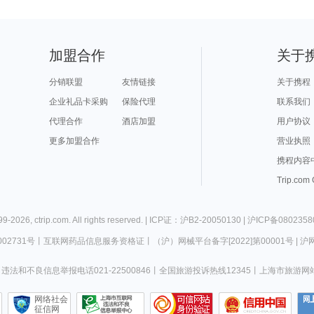
加盟合作
关于
分销联盟
友情链接
关于携程
企业礼品卡采购
保险代理
联系我们
代理合作
酒店加盟
用户协议
更多加盟合作
营业执照
携程内容
Trip.com
99-
2026
,
ctrip.com
. All rights reserved. |
ICP证：沪B2-20050130
|
沪ICP备0802358
02731号
丨
互联网药品信息服务资格证
丨
（沪）网械平台备字[2022]第00001号
|
沪网
违法和不良信息举报电话021-22500846
丨
全国旅游投诉热线12345
丨
上海市旅游网
网络社会
征信网