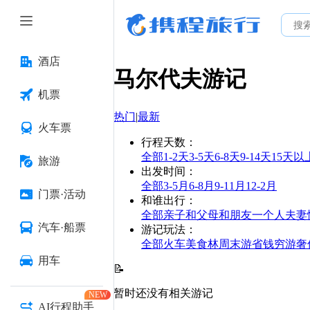
酒店
马尔代夫
游记
机票
热门
|
最新
火车票
行程天数
：
全部
1-2天
3-5天
6-8天
9-14天
15天以
旅游
出发时间
：
全部
3-5月
6-8月
9-11月
12-2月
门票·活动
和谁出行
：
全部
亲子
和父母
和朋友
一个人
夫妻
汽车·船票
游记玩法
：
全部
火车
美食林
周末游
省钱
穷游
奢
用车
📝
暂时还没有相关游记
NEW
AI行程助手