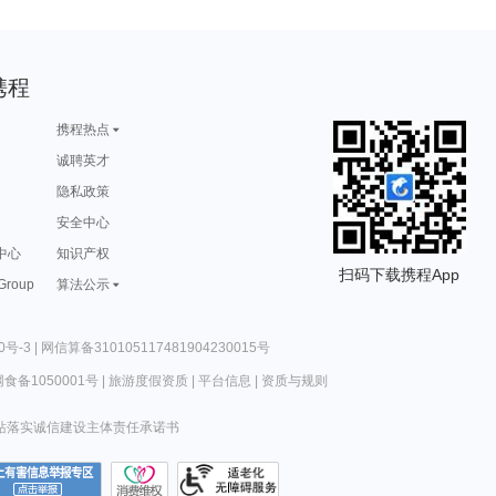
携程
携程热点
诚聘英才
隐私政策
安全中心
中心
知识产权
扫码下载携程App
 Group
算法公示
0号-3
|
网信算备310105117481904230015号
食备1050001号
|
旅游度假资质
|
平台信息
|
资质与规则
站落实诚信建设主体责任承诺书