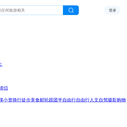
登录
上
情侣
侈
小资
骑行
徒步
美食
邮轮
跟团
半自由行
自由行
人文
自驾
摄影
购物