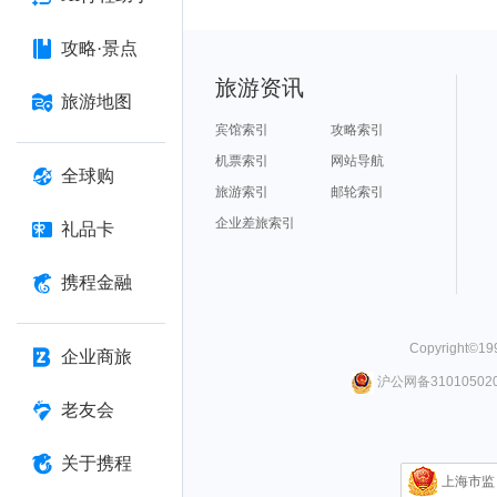
攻略·景点
旅游资讯
旅游地图
宾馆索引
攻略索引
机票索引
网站导航
全球购
旅游索引
邮轮索引
企业差旅索引
礼品卡
携程金融
Copyright©
19
企业商旅
沪公网备310105020
老友会
关于携程
上海市监