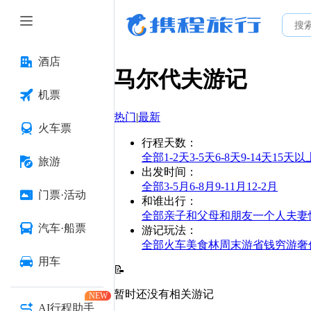
酒店
马尔代夫
游记
机票
热门
|
最新
火车票
行程天数
：
全部
1-2天
3-5天
6-8天
9-14天
15天以
旅游
出发时间
：
全部
3-5月
6-8月
9-11月
12-2月
门票·活动
和谁出行
：
全部
亲子
和父母
和朋友
一个人
夫妻
汽车·船票
游记玩法
：
全部
火车
美食林
周末游
省钱
穷游
奢
用车
📝
暂时还没有相关游记
NEW
AI行程助手