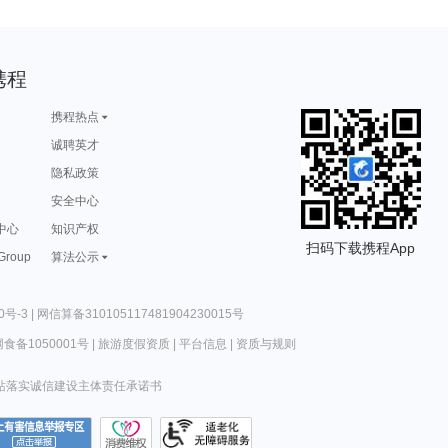
携程
携程热点
诚聘英才
隐私政策
安全中心
中心
知识产权
扫码下载携程App
 Group
算法公示
0号-3
|
网信算备310105117481904230015号
食备1050001号
|
旅游度假资质
|
平台信息
|
资质与规则
站落实诚信建设主体责任承诺书