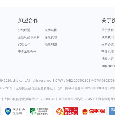
加盟合作
关于
分销联盟
友情链接
关于携程
企业礼品卡采购
保险代理
联系我们
代理合作
酒店加盟
用户协议
更多加盟合作
营业执照
携程内容
Trip.com
99-
2026
,
ctrip.com
. All rights reserved. |
ICP证：沪B2-20050130
|
沪ICP备0802358
02731号
丨
互联网药品信息服务资格证
丨
（沪）网械平台备字[2022]第00001号
|
沪网
违法和不良信息举报电话021-22500846
丨
全国旅游投诉热线12345
丨
上海市旅游网
网络社会
征信网