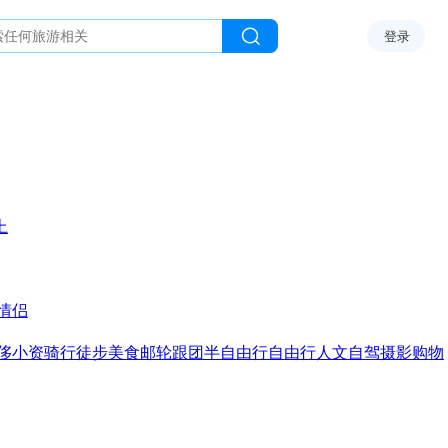
登录
上
情侣
侈
小资
骑行
徒步
美食
邮轮
跟团
半自由行
自由行
人文
自驾
摄影
购物