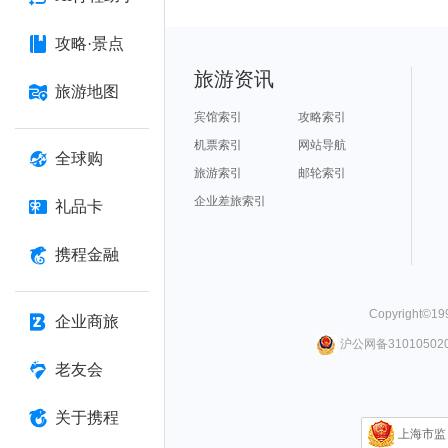
攻略·景点
旅游资讯
旅游地图
宾馆索引
攻略索引
机票索引
网站导航
全球购
旅游索引
邮轮索引
企业差旅索引
礼品卡
携程金融
Copyright©
19
企业商旅
沪公网备310105020
老友会
关于携程
上海市监