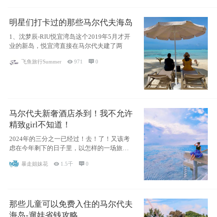
明星们打卡过的那些马尔代夫海岛
1、沈梦辰-RIU悦宜湾岛这个2019年5月才开
业的新岛，悦宜湾直接在马尔代夫建了两
飞鱼旅行Summer

971

0
马尔代夫新奢酒店杀到！我不允许
精致girl不知道！
2024年的三分之一已经过！去！了！又该考
虑在今年剩下的日子里，以怎样的一场旅行
犒劳
暴走姐妹花

1.5千

0
那些儿童可以免费入住的马尔代夫
海岛-遛娃省钱攻略