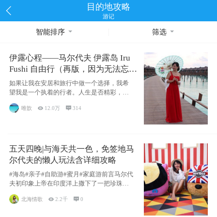
目的地攻略
游记
智能排序
筛选
伊露心程——马尔代夫 伊露岛 Iru
Fushi 自由行（再版，因为无法忘却
的留恋）
如果让我在安居和旅行中做一个选择，我希
望我是一个执着的行者。人生是否精彩，都
源于自己
唯歆

12.0万

314
五天四晚|与海天共一色，免签地马
尔代夫的懒人玩法含详细攻略
#海岛#亲子#自助游#蜜月#家庭游前言马尔代
夫初印象上帝在印度洋上撒下了一把珍珠，
这
北海情歌

2.2千

0