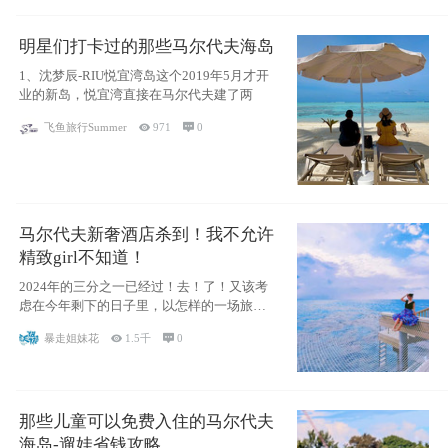
明星们打卡过的那些马尔代夫海岛
1、沈梦辰-RIU悦宜湾岛这个2019年5月才开
业的新岛，悦宜湾直接在马尔代夫建了两
飞鱼旅行Summer

971

0
马尔代夫新奢酒店杀到！我不允许
精致girl不知道！
2024年的三分之一已经过！去！了！又该考
虑在今年剩下的日子里，以怎样的一场旅行
犒劳
暴走姐妹花

1.5千

0
那些儿童可以免费入住的马尔代夫
海岛-遛娃省钱攻略