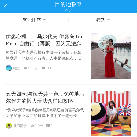
目的地攻略
游记
智能排序
筛选
伊露心程——马尔代夫 伊露岛 Iru
Fushi 自由行（再版，因为无法忘却
的留恋）
如果让我在安居和旅行中做一个选择，我希
望我是一个执着的行者。人生是否精彩，都
源于自己
唯歆

12.0万

314
五天四晚|与海天共一色，免签地马
尔代夫的懒人玩法含详细攻略
#海岛#亲子#自助游#蜜月#家庭游前言马尔代
夫初印象上帝在印度洋上撒下了一把珍珠，
这
北海情歌

2.2千

0