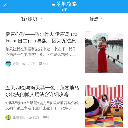
目的地攻略
游记
智能排序
筛选
伊露心程——马尔代夫 伊露岛 Iru
Fushi 自由行（再版，因为无法忘却
的留恋）
如果让我在安居和旅行中做一个选择，我希
望我是一个执着的行者。人生是否精彩，都
源于自己
唯歆

12.0万

314
五天四晚|与海天共一色，免签地马
尔代夫的懒人玩法含详细攻略
#海岛#亲子#自助游#蜜月#家庭游前言马尔代
夫初印象上帝在印度洋上撒下了一把珍珠，
这
北海情歌

2.2千

0