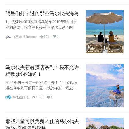
明星们打卡过的那些马尔代夫海岛
1、沈梦辰-RIU悦宜湾岛这个2019年5月才开
业的新岛，悦宜湾直接在马尔代夫建了两
飞鱼旅行Summer

971

0
马尔代夫新奢酒店杀到！我不允许
精致girl不知道！
2024年的三分之一已经过！去！了！又该考
虑在今年剩下的日子里，以怎样的一场旅行
犒劳
暴走姐妹花

1.5千

0
那些儿童可以免费入住的马尔代夫
海岛-遛娃省钱攻略