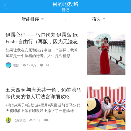
目的地攻略
游记
智能排序
筛选
伊露心程——马尔代夫 伊露岛 Iru
Fushi 自由行（再版，因为无法忘却
的留恋）
如果让我在安居和旅行中做一个选择，我希
望我是一个执着的行者。人生是否精彩，都
源于自己
唯歆

12.0万

314
五天四晚|与海天共一色，免签地马
尔代夫的懒人玩法含详细攻略
#海岛#亲子#自助游#蜜月#家庭游前言马尔代
夫初印象上帝在印度洋上撒下了一把珍珠，
这
北海情歌

2.2千

0