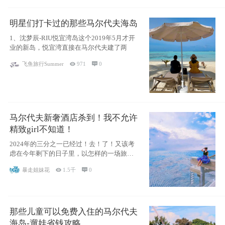
明星们打卡过的那些马尔代夫海岛
1、沈梦辰-RIU悦宜湾岛这个2019年5月才开
业的新岛，悦宜湾直接在马尔代夫建了两
飞鱼旅行Summer

971

0
马尔代夫新奢酒店杀到！我不允许
精致girl不知道！
2024年的三分之一已经过！去！了！又该考
虑在今年剩下的日子里，以怎样的一场旅行
犒劳
暴走姐妹花

1.5千

0
那些儿童可以免费入住的马尔代夫
海岛-遛娃省钱攻略