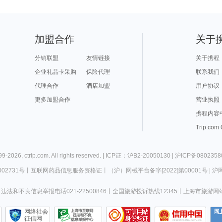
加盟合作
关于
分销联盟
友情链接
关于携程
企业礼品卡采购
保险代理
联系我们
代理合作
酒店加盟
用户协议
更多加盟合作
营业执照
携程内容
Trip.com
99-
2026
,
ctrip.com
. All rights reserved. |
ICP证：沪B2-20050130
|
沪ICP备0802358
02731号
丨
互联网药品信息服务资格证
丨
（沪）网械平台备字[2022]第00001号
|
沪网
违法和不良信息举报电话021-22500846
丨
全国旅游投诉热线12345
丨
上海市旅游网
网络社会
征信网