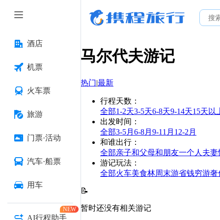
酒店
马尔代夫
游记
机票
热门
|
最新
火车票
行程天数
：
全部
1-2天
3-5天
6-8天
9-14天
15天以
旅游
出发时间
：
全部
3-5月
6-8月
9-11月
12-2月
门票·活动
和谁出行
：
全部
亲子
和父母
和朋友
一个人
夫妻
汽车·船票
游记玩法
：
全部
火车
美食林
周末游
省钱
穷游
奢
用车
📝
暂时还没有相关游记
NEW
AI行程助手