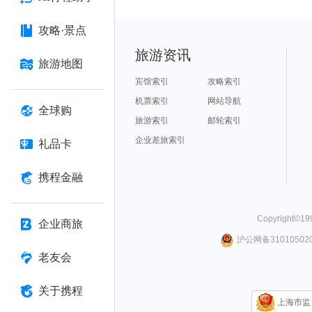
攻略·景点
旅游资讯
旅游地图
宾馆索引
攻略索引
机票索引
网站导航
全球购
旅游索引
邮轮索引
企业差旅索引
礼品卡
携程金融
Copyright©
19
企业商旅
沪公网备310105020
老友会
关于携程
上海市监