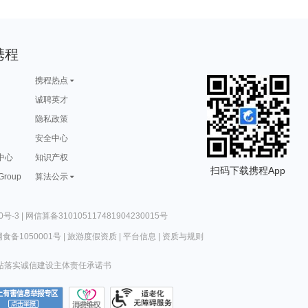
携程
携程热点
诚聘英才
隐私政策
安全中心
中心
知识产权
扫码下载携程App
 Group
算法公示
0号-3
|
网信算备310105117481904230015号
食备1050001号
|
旅游度假资质
|
平台信息
|
资质与规则
站落实诚信建设主体责任承诺书