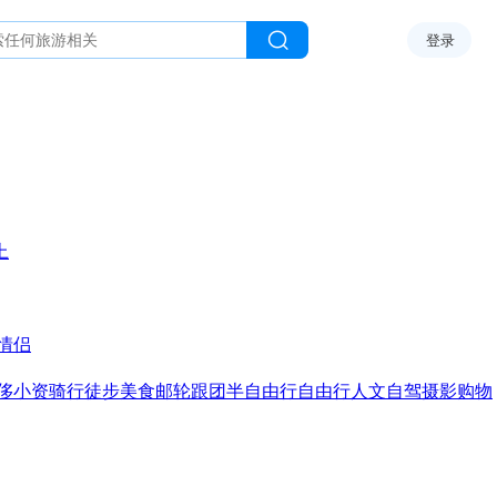
登录
上
情侣
侈
小资
骑行
徒步
美食
邮轮
跟团
半自由行
自由行
人文
自驾
摄影
购物