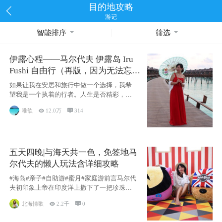
目的地攻略
游记
智能排序
筛选
伊露心程——马尔代夫 伊露岛 Iru
Fushi 自由行（再版，因为无法忘却
的留恋）
如果让我在安居和旅行中做一个选择，我希
望我是一个执着的行者。人生是否精彩，都
源于自己
唯歆

12.0万

314
五天四晚|与海天共一色，免签地马
尔代夫的懒人玩法含详细攻略
#海岛#亲子#自助游#蜜月#家庭游前言马尔代
夫初印象上帝在印度洋上撒下了一把珍珠，
这
北海情歌

2.2千

0