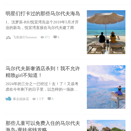
明星们打卡过的那些马尔代夫海岛
1、沈梦辰-RIU悦宜湾岛这个2019年5月才开
业的新岛，悦宜湾直接在马尔代夫建了两
飞鱼旅行Summer

971

0
马尔代夫新奢酒店杀到！我不允许
精致girl不知道！
2024年的三分之一已经过！去！了！又该考
虑在今年剩下的日子里，以怎样的一场旅行
犒劳
暴走姐妹花

1.5千

0
那些儿童可以免费入住的马尔代夫
海岛-遛娃省钱攻略