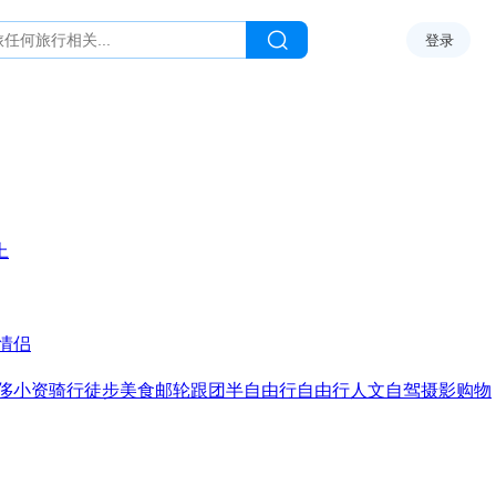
登录
上
情侣
侈
小资
骑行
徒步
美食
邮轮
跟团
半自由行
自由行
人文
自驾
摄影
购物