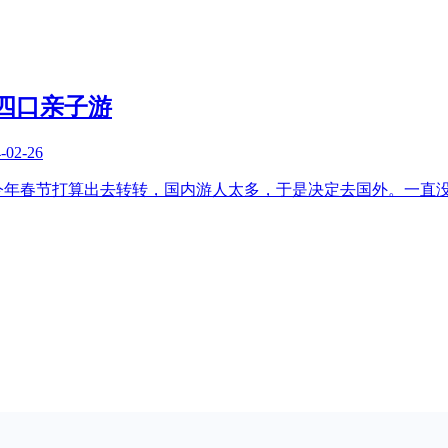
家四口亲子游
-02-26
今年春节打算出去转转，国内游人太多，于是决定去国外。一直