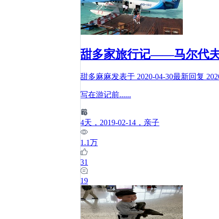
甜多家旅行记——马尔代
甜多麻麻
发表于
2020-04-30
最新回复
202
写在游记前
......
4
天
，2019-02-14
，亲子
1.1万
31
19