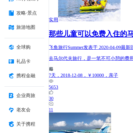
攻略·景点
实用
旅游地图
那些儿童可以免费入住的马
全球购
飞鱼旅行Summer
发表于
2020-04-09
最新
去马尔代夫旅行，是一笔不可小憩的费
礼品卡
7
天
，2018-12-08
，￥10000
，亲子
携程金融
5653
企业商旅
30
11
老友会
关于携程