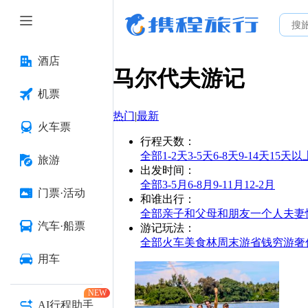
酒店
马尔代夫
游记
机票
热门
|
最新
火车票
行程天数
：
全部
1-2天
3-5天
6-8天
9-14天
15天以
旅游
出发时间
：
全部
3-5月
6-8月
9-11月
12-2月
门票·活动
和谁出行
：
全部
亲子
和父母
和朋友
一个人
夫妻
汽车·船票
游记玩法
：
全部
火车
美食林
周末游
省钱
穷游
奢
用车
NEW
AI行程助手