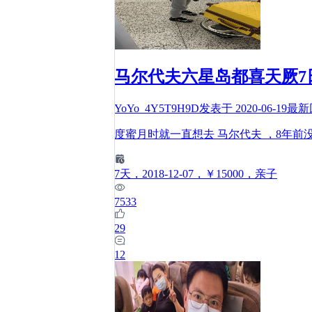
马尔代夫六星岛都喜天厥7
YoYo_4Y5T9H9D
发表于
2020-06-19
最新
度蜜月时就一直想去 马尔代夫 ，8年
7
天
，2018-12-07
，￥15000
，亲子
7533
29
12