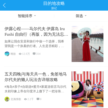
目的地攻略
游记
智能排序
筛选
伊露心程——马尔代夫 伊露岛 Iru
Fushi 自由行（再版，因为无法忘却
的留恋）
如果让我在安居和旅行中做一个选择，我希
望我是一个执着的行者。人生是否精彩，都
源于自己
唯歆

12.0万

314
五天四晚|与海天共一色，免签地马
尔代夫的懒人玩法含详细攻略
#海岛#亲子#自助游#蜜月#家庭游前言马尔代
夫初印象上帝在印度洋上撒下了一把珍珠，
这
北海情歌

2.2千

0