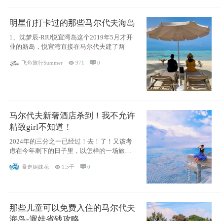
明星们打卡过的那些马尔代夫海岛
1、沈梦辰-RIU悦宜湾岛这个2019年5月才开
业的新岛，悦宜湾直接在马尔代夫建了两
飞鱼旅行Summer

971

0
马尔代夫新奢酒店杀到！我不允许
精致girl不知道！
2024年的三分之一已经过！去！了！又该考
虑在今年剩下的日子里，以怎样的一场旅行
犒劳
暴走姐妹花

1.5千

0
那些儿童可以免费入住的马尔代夫
海岛-遛娃省钱攻略