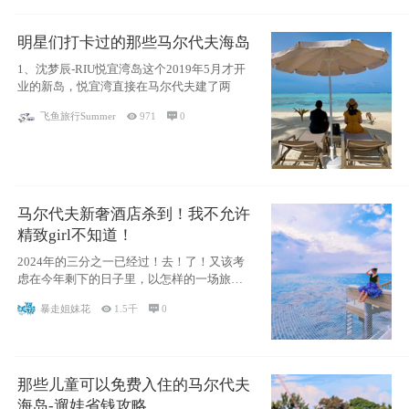
明星们打卡过的那些马尔代夫海岛
1、沈梦辰-RIU悦宜湾岛这个2019年5月才开
业的新岛，悦宜湾直接在马尔代夫建了两
飞鱼旅行Summer

971

0
马尔代夫新奢酒店杀到！我不允许
精致girl不知道！
2024年的三分之一已经过！去！了！又该考
虑在今年剩下的日子里，以怎样的一场旅行
犒劳
暴走姐妹花

1.5千

0
那些儿童可以免费入住的马尔代夫
海岛-遛娃省钱攻略