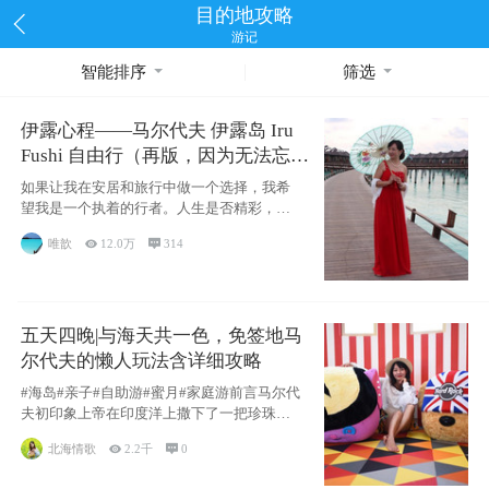
目的地攻略
游记
智能排序
筛选
伊露心程——马尔代夫 伊露岛 Iru
Fushi 自由行（再版，因为无法忘却
的留恋）
如果让我在安居和旅行中做一个选择，我希
望我是一个执着的行者。人生是否精彩，都
源于自己
唯歆

12.0万

314
五天四晚|与海天共一色，免签地马
尔代夫的懒人玩法含详细攻略
#海岛#亲子#自助游#蜜月#家庭游前言马尔代
夫初印象上帝在印度洋上撒下了一把珍珠，
这
北海情歌

2.2千

0