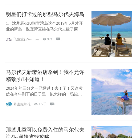
明星们打卡过的那些马尔代夫海岛
1、沈梦辰-RIU悦宜湾岛这个2019年5月才开
业的新岛，悦宜湾直接在马尔代夫建了两
飞鱼旅行Summer

971

0
马尔代夫新奢酒店杀到！我不允许
精致girl不知道！
2024年的三分之一已经过！去！了！又该考
虑在今年剩下的日子里，以怎样的一场旅行
犒劳
暴走姐妹花

1.5千

0
那些儿童可以免费入住的马尔代夫
海岛-遛娃省钱攻略