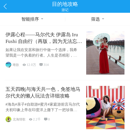
目的地攻略
游记
智能排序
筛选
伊露心程——马尔代夫 伊露岛 Iru
Fushi 自由行（再版，因为无法忘却
的留恋）
如果让我在安居和旅行中做一个选择，我希
望我是一个执着的行者。人生是否精彩，都
源于自己
唯歆

12.0万

314
五天四晚|与海天共一色，免签地马
尔代夫的懒人玩法含详细攻略
#海岛#亲子#自助游#蜜月#家庭游前言马尔代
夫初印象上帝在印度洋上撒下了一把珍珠，
这
北海情歌

2.2千

0