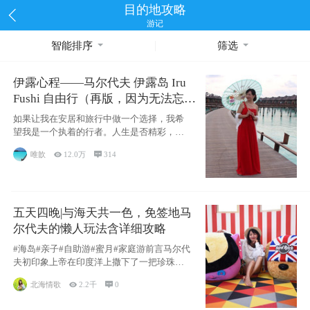
目的地攻略
游记
智能排序
筛选
伊露心程——马尔代夫 伊露岛 Iru
Fushi 自由行（再版，因为无法忘却
的留恋）
如果让我在安居和旅行中做一个选择，我希
望我是一个执着的行者。人生是否精彩，都
源于自己
唯歆

12.0万

314
五天四晚|与海天共一色，免签地马
尔代夫的懒人玩法含详细攻略
#海岛#亲子#自助游#蜜月#家庭游前言马尔代
夫初印象上帝在印度洋上撒下了一把珍珠，
这
北海情歌

2.2千

0