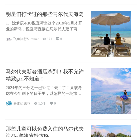
明星们打卡过的那些马尔代夫海岛
1、沈梦辰-RIU悦宜湾岛这个2019年5月才开
业的新岛，悦宜湾直接在马尔代夫建了两
飞鱼旅行Summer

971

0
马尔代夫新奢酒店杀到！我不允许
精致girl不知道！
2024年的三分之一已经过！去！了！又该考
虑在今年剩下的日子里，以怎样的一场旅行
犒劳
暴走姐妹花

1.5千

0
那些儿童可以免费入住的马尔代夫
海岛-遛娃省钱攻略