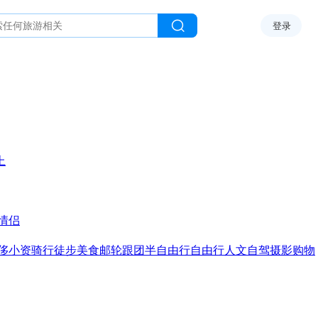
登录
上
情侣
侈
小资
骑行
徒步
美食
邮轮
跟团
半自由行
自由行
人文
自驾
摄影
购物