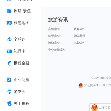
攻略·景点
旅游资讯
旅游地图
宾馆索引
攻略索引
机票索引
网站导航
全球购
旅游索引
邮轮索引
企业差旅索引
礼品卡
携程金融
Copyright©
19
企业商旅
沪公网备310105020
老友会
关于携程
上海市监