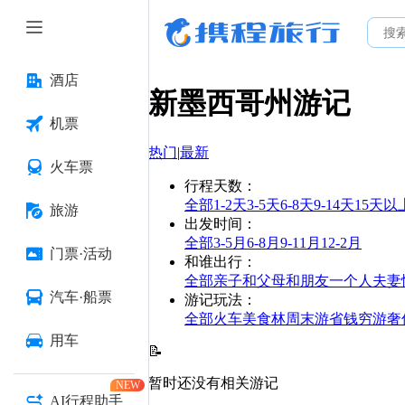
酒店
新墨西哥州
游记
机票
热门
|
最新
火车票
行程天数
：
全部
1-2天
3-5天
6-8天
9-14天
15天以
旅游
出发时间
：
全部
3-5月
6-8月
9-11月
12-2月
门票·活动
和谁出行
：
全部
亲子
和父母
和朋友
一个人
夫妻
汽车·船票
游记玩法
：
全部
火车
美食林
周末游
省钱
穷游
奢
用车
📝
暂时还没有相关游记
NEW
AI行程助手