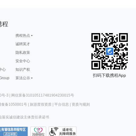
携程
携程热点
诚聘英才
隐私政策
安全中心
中心
知识产权
扫码下载携程App
 Group
算法公示
0号-3
|
网信算备310105117481904230015号
食备1050001号
|
旅游度假资质
|
平台信息
|
资质与规则
站落实诚信建设主体责任承诺书