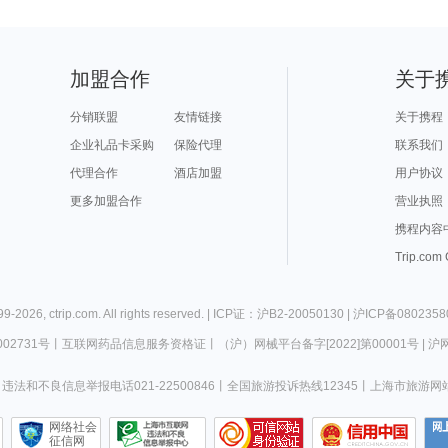
加盟合作
关于
分销联盟
友情链接
关于携程
企业礼品卡采购
保险代理
联系我们
代理合作
酒店加盟
用户协议
更多加盟合作
营业执照
携程内容
Trip.com
99-
2026
,
ctrip.com
. All rights reserved. |
ICP证：沪B2-20050130
|
沪ICP备0802358
02731号
丨
互联网药品信息服务资格证
丨
（沪）网械平台备字[2022]第00001号
|
沪网
违法和不良信息举报电话021-22500846
丨
全国旅游投诉热线12345
丨
上海市旅游网
网络社会
征信网