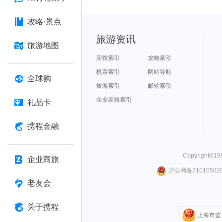
攻略·景点
旅游资讯
旅游地图
宾馆索引
攻略索引
机票索引
网站导航
全球购
旅游索引
邮轮索引
企业差旅索引
礼品卡
携程金融
Copyright©
19
企业商旅
沪公网备310105020
老友会
关于携程
上海市监