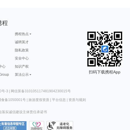
携程
携程热点
诚聘英才
隐私政策
安全中心
中心
知识产权
扫码下载携程App
 Group
算法公示
0号-3
|
网信算备310105117481904230015号
食备1050001号
|
旅游度假资质
|
平台信息
|
资质与规则
站落实诚信建设主体责任承诺书