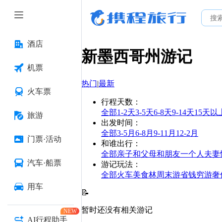
酒店
新墨西哥州
游记
机票
热门
|
最新
火车票
行程天数
：
全部
1-2天
3-5天
6-8天
9-14天
15天以
旅游
出发时间
：
全部
3-5月
6-8月
9-11月
12-2月
门票·活动
和谁出行
：
全部
亲子
和父母
和朋友
一个人
夫妻
汽车·船票
游记玩法
：
全部
火车
美食林
周末游
省钱
穷游
奢
用车
📝
暂时还没有相关游记
NEW
AI行程助手