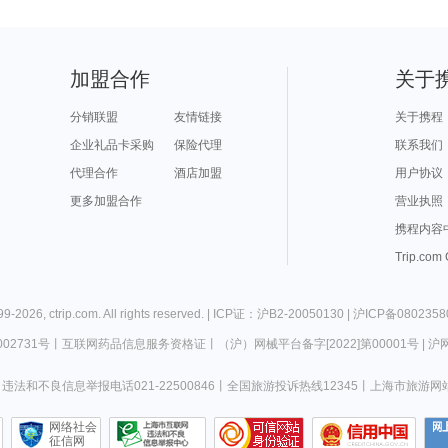
加盟合作
关于
分销联盟
友情链接
关于携程
企业礼品卡采购
保险代理
联系我们
代理合作
酒店加盟
用户协议
更多加盟合作
营业执照
携程内容
Trip.com
99-
2026
,
ctrip.com
. All rights reserved. |
ICP证：沪B2-20050130
|
沪ICP备0802358
02731号
丨
互联网药品信息服务资格证
丨
（沪）网械平台备字[2022]第00001号
|
沪网
违法和不良信息举报电话021-22500846
丨
全国旅游投诉热线12345
丨
上海市旅游网
网络社会
征信网