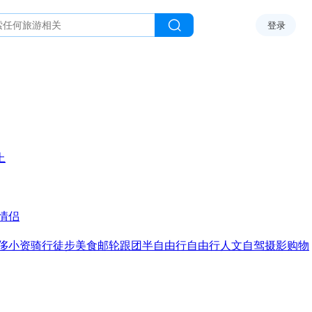
登录
上
情侣
侈
小资
骑行
徒步
美食
邮轮
跟团
半自由行
自由行
人文
自驾
摄影
购物