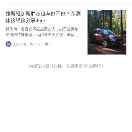
拉斯维加斯胖叔租车好不好？亲测
体验经验分享docx
我作为一名喜欢四处旅游的人，由于这俩年
疫情的特殊情况，远门外出不方便，就放弃
了去美国
人间奇闻

3.1千

7
为保证内容时效性，仅展示近5年的游记~