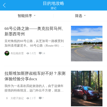
目的地攻略
游记
智能排序
筛选
66号公路之旅——奥克拉荷马州、
新墨西哥州
呈对角线的66号公路，从芝加哥一路横贯到
加州圣塔蒙尼卡。 66号公路（Route 66），
被美国人
布拉格的雪

5.9万

14
拉斯维加斯胖叔租车好不好？亲测
体验经验分享docx
我作为一名喜欢四处旅游的人，由于这俩年
疫情的特殊情况，远门外出不方便，就放弃
了去美国
大橙子旅记

2.1千

7