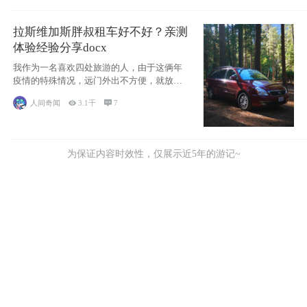
拉斯维加斯胖叔租车好不好？亲测
体验经验分享docx
我作为一名喜欢四处旅游的人，由于这俩年
疫情的特殊情况，远门外出不方便，就放弃
了去美国
人间奇闻

3.1千

7
为保证内容时效性，仅展示近5年的游记~