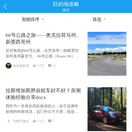
目的地攻略
游记
智能排序
筛选
66号公路之旅——奥克拉荷马州、
新墨西哥州
呈对角线的66号公路，从芝加哥一路横贯到
加州圣塔蒙尼卡。 66号公路（Route 66），
被美国人
布拉格的雪

5.9万

14
拉斯维加斯胖叔租车好不好？亲测
体验经验分享docx
我作为一名喜欢四处旅游的人，由于这俩年
疫情的特殊情况，远门外出不方便，就放弃
了去美国
大橙子旅记

2.1千

7