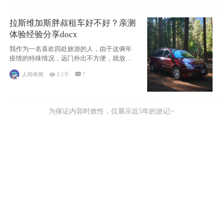
拉斯维加斯胖叔租车好不好？亲测
体验经验分享docx
我作为一名喜欢四处旅游的人，由于这俩年
疫情的特殊情况，远门外出不方便，就放弃
了去美国
人间奇闻

3.1千

7
为保证内容时效性，仅展示近5年的游记~