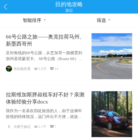
目的地攻略
游记
智能排序
筛选
66号公路之旅——奥克拉荷马州、
新墨西哥州
呈对角线的66号公路，从芝加哥一路横贯到
加州圣塔蒙尼卡。 66号公路（Route 66），
被美国人
布拉格的雪

5.9万

14
拉斯维加斯胖叔租车好不好？亲测
体验经验分享docx
我作为一名喜欢四处旅游的人，由于这俩年
疫情的特殊情况，远门外出不方便，就放弃
了去美国
大橙子旅记

2.1千

7