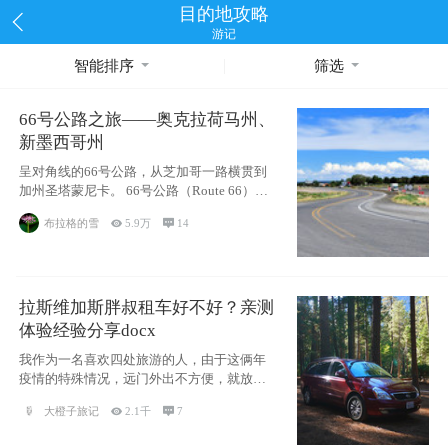
目的地攻略
游记
智能排序
筛选
66号公路之旅——奥克拉荷马州、
新墨西哥州
呈对角线的66号公路，从芝加哥一路横贯到
加州圣塔蒙尼卡。 66号公路（Route 66），
被美国人
布拉格的雪

5.9万

14
拉斯维加斯胖叔租车好不好？亲测
体验经验分享docx
我作为一名喜欢四处旅游的人，由于这俩年
疫情的特殊情况，远门外出不方便，就放弃
了去美国
大橙子旅记

2.1千

7