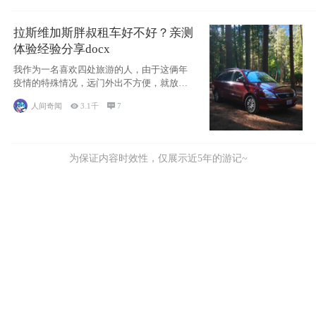
拉斯维加斯胖叔租车好不好？亲测
体验经验分享docx
我作为一名喜欢四处旅游的人，由于这俩年
疫情的特殊情况，远门外出不方便，就放弃
了去美国
人间奇闻

3.1千

7
为保证内容时效性，仅展示近5年的游记~