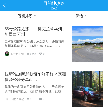
目的地攻略
游记
智能排序
筛选
66号公路之旅——奥克拉荷马州、
新墨西哥州
呈对角线的66号公路，从芝加哥一路横贯到
加州圣塔蒙尼卡。 66号公路（Route 66），
被美国人
布拉格的雪

5.9万

14
拉斯维加斯胖叔租车好不好？亲测
体验经验分享docx
我作为一名喜欢四处旅游的人，由于这俩年
疫情的特殊情况，远门外出不方便，就放弃
了去美国
大橙子旅记

2.1千

7