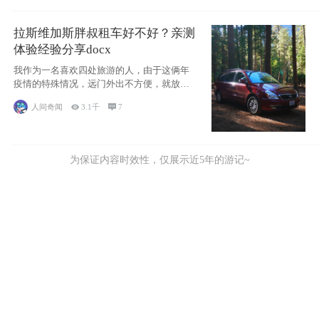
拉斯维加斯胖叔租车好不好？亲测
体验经验分享docx
我作为一名喜欢四处旅游的人，由于这俩年
疫情的特殊情况，远门外出不方便，就放弃
了去美国
人间奇闻

3.1千

7
为保证内容时效性，仅展示近5年的游记~