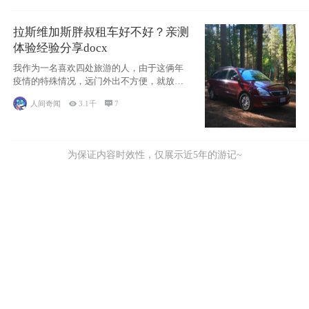
拉斯维加斯胖叔租车好不好？亲测
体验经验分享docx
我作为一名喜欢四处旅游的人，由于这俩年
疫情的特殊情况，远门外出不方便，就放弃
了去美国
人间奇闻

3.1千

7
为保证内容时效性，仅展示近5年的游记~