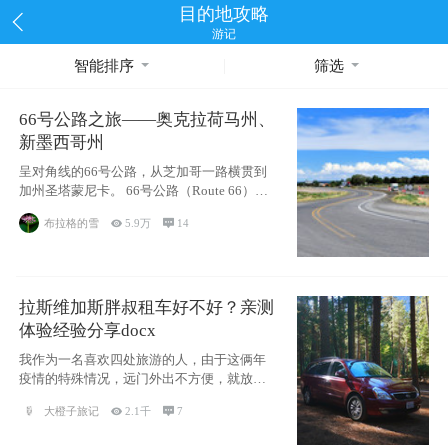
目的地攻略
游记
智能排序
筛选
66号公路之旅——奥克拉荷马州、
新墨西哥州
呈对角线的66号公路，从芝加哥一路横贯到
加州圣塔蒙尼卡。 66号公路（Route 66），
被美国人
布拉格的雪

5.9万

14
拉斯维加斯胖叔租车好不好？亲测
体验经验分享docx
我作为一名喜欢四处旅游的人，由于这俩年
疫情的特殊情况，远门外出不方便，就放弃
了去美国
大橙子旅记

2.1千

7