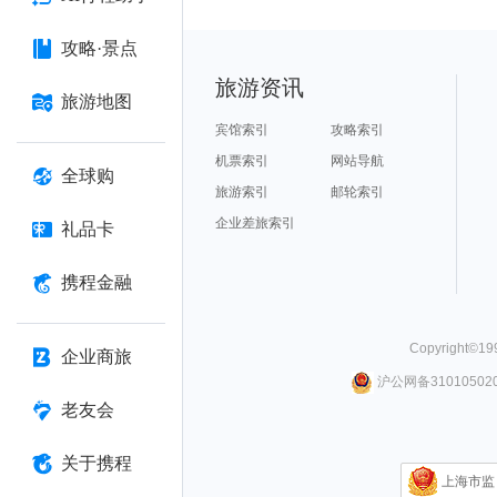
攻略·景点
旅游资讯
旅游地图
宾馆索引
攻略索引
机票索引
网站导航
全球购
旅游索引
邮轮索引
企业差旅索引
礼品卡
携程金融
Copyright©
19
企业商旅
沪公网备310105020
老友会
关于携程
上海市监