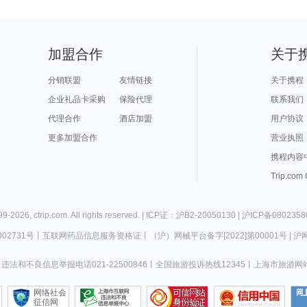
加盟合作
关于
分销联盟
友情链接
关于携程
企业礼品卡采购
保险代理
联系我们
代理合作
酒店加盟
用户协议
更多加盟合作
营业执照
携程内容
Trip.com
99-
2026
,
ctrip.com
. All rights reserved. |
ICP证：沪B2-20050130
|
沪ICP备0802358
02731号
丨
互联网药品信息服务资格证
丨
（沪）网械平台备字[2022]第00001号
|
沪网
违法和不良信息举报电话021-22500846
丨
全国旅游投诉热线12345
丨
上海市旅游网
网络社会
征信网