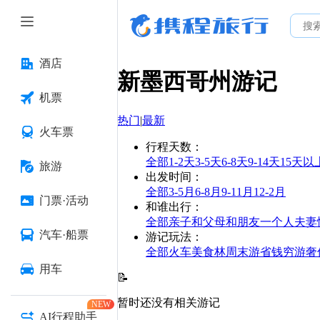
酒店
新墨西哥州
游记
机票
热门
|
最新
火车票
行程天数
：
全部
1-2天
3-5天
6-8天
9-14天
15天以
旅游
出发时间
：
全部
3-5月
6-8月
9-11月
12-2月
门票·活动
和谁出行
：
全部
亲子
和父母
和朋友
一个人
夫妻
汽车·船票
游记玩法
：
全部
火车
美食林
周末游
省钱
穷游
奢
用车
📝
暂时还没有相关游记
NEW
AI行程助手