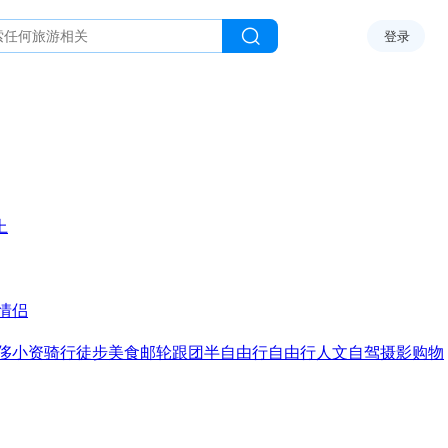
登录
上
情侣
侈
小资
骑行
徒步
美食
邮轮
跟团
半自由行
自由行
人文
自驾
摄影
购物