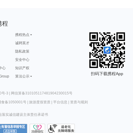
携程
携程热点
诚聘英才
隐私政策
安全中心
中心
知识产权
扫码下载携程App
 Group
算法公示
0号-3
|
网信算备310105117481904230015号
食备1050001号
|
旅游度假资质
|
平台信息
|
资质与规则
站落实诚信建设主体责任承诺书