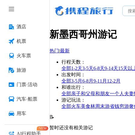
酒店
新墨西哥州
游记
机票
热门
|
最新
火车票
行程天数
：
全部
1-2天
3-5天
6-8天
9-14天
15天以
旅游
出发时间
：
全部
3-5月
6-8月
9-11月
12-2月
门票·活动
和谁出行
：
全部
亲子
和父母
和朋友
一个人
夫妻
汽车·船票
游记玩法
：
全部
火车
美食林
周末游
省钱
穷游
奢
用车
📝
暂时还没有相关游记
NEW
AI行程助手