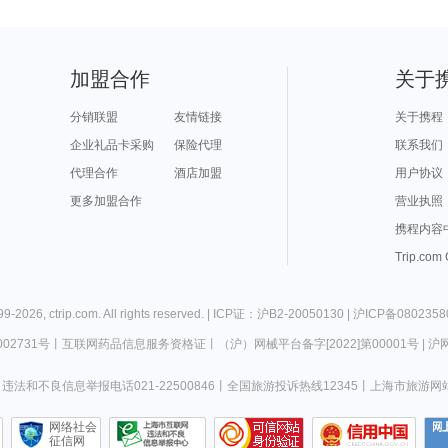
加盟合作
关于
分销联盟
友情链接
关于携程
企业礼品卡采购
保险代理
联系我们
代理合作
酒店加盟
用户协议
更多加盟合作
营业执照
携程内容
Trip.com
99-
2026
,
ctrip.com
. All rights reserved. |
ICP证：沪B2-20050130
|
沪ICP备0802358
02731号
丨
互联网药品信息服务资格证
丨
（沪）网械平台备字[2022]第00001号
|
沪网
违法和不良信息举报电话021-22500846
丨
全国旅游投诉热线12345
丨
上海市旅游网
网络社会
征信网