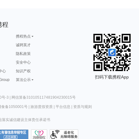
携程
携程热点
诚聘英才
隐私政策
安全中心
中心
知识产权
扫码下载携程App
 Group
算法公示
0号-3
|
网信算备310105117481904230015号
食备1050001号
|
旅游度假资质
|
平台信息
|
资质与规则
站落实诚信建设主体责任承诺书