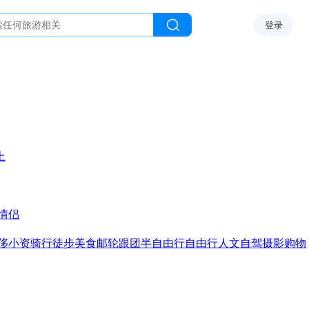
登录
上
情侣
侈
小资
骑行
徒步
美食
邮轮
跟团
半自由行
自由行
人文
自驾
摄影
购物