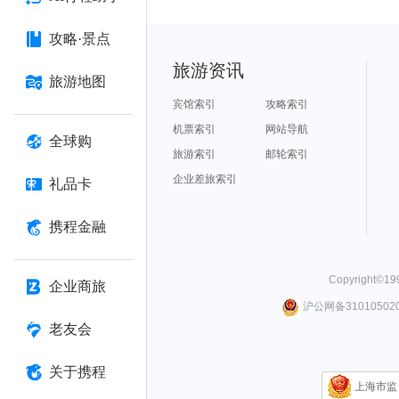
攻略·景点
旅游资讯
旅游地图
宾馆索引
攻略索引
机票索引
网站导航
全球购
旅游索引
邮轮索引
企业差旅索引
礼品卡
携程金融
Copyright©
19
企业商旅
沪公网备310105020
老友会
关于携程
上海市监