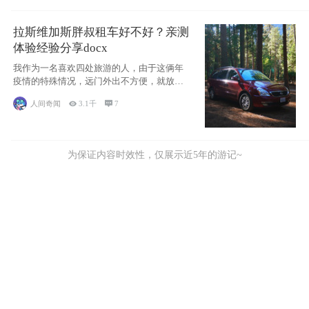
拉斯维加斯胖叔租车好不好？亲测
体验经验分享docx
我作为一名喜欢四处旅游的人，由于这俩年
疫情的特殊情况，远门外出不方便，就放弃
了去美国
人间奇闻

3.1千

7
为保证内容时效性，仅展示近5年的游记~