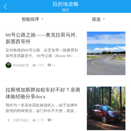
目的地攻略
游记
智能排序
筛选
66号公路之旅——奥克拉荷马州、
新墨西哥州
呈对角线的66号公路，从芝加哥一路横贯到
加州圣塔蒙尼卡。 66号公路（Route 66），
被美国人
布拉格的雪

5.9万

14
拉斯维加斯胖叔租车好不好？亲测
体验经验分享docx
我作为一名喜欢四处旅游的人，由于这俩年
疫情的特殊情况，远门外出不方便，就放弃
了去美国
大橙子旅记

2.1千

7