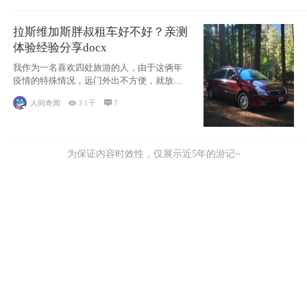
拉斯维加斯胖叔租车好不好？亲测
体验经验分享docx
我作为一名喜欢四处旅游的人，由于这俩年
疫情的特殊情况，远门外出不方便，就放弃
了去美国
人间奇闻

3.1千

7
为保证内容时效性，仅展示近5年的游记~