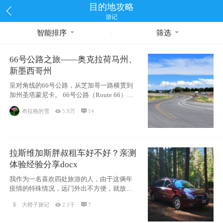
目的地攻略
游记
智能排序
筛选
66号公路之旅——奥克拉荷马州、
新墨西哥州
呈对角线的66号公路，从芝加哥一路横贯到
加州圣塔蒙尼卡。 66号公路（Route 66），
被美国人
布拉格的雪

5.9万

14
拉斯维加斯胖叔租车好不好？亲测
体验经验分享docx
我作为一名喜欢四处旅游的人，由于这俩年
疫情的特殊情况，远门外出不方便，就放弃
了去美国
大橙子旅记

2.1千

7