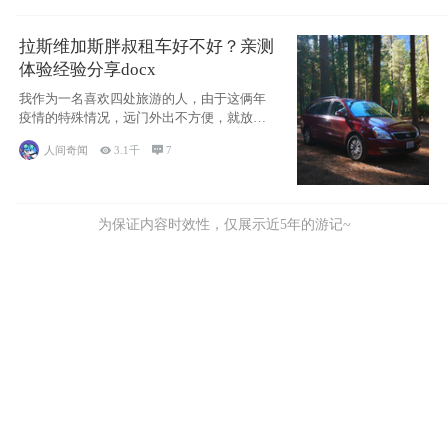
拉斯维加斯胖叔租车好不好？亲测
体验经验分享docx
我作为一名喜欢四处旅游的人，由于这俩年
疫情的特殊情况，远门外出不方便，就放弃
了去美国
人间奇闻

3.1千

7
为保证内容时效性，仅展示近5年的游记~