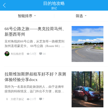
目的地攻略
游记
智能排序
筛选
66号公路之旅——奥克拉荷马州、
新墨西哥州
呈对角线的66号公路，从芝加哥一路横贯到
加州圣塔蒙尼卡。 66号公路（Route 66），
被美国人
布拉格的雪

5.9万

14
拉斯维加斯胖叔租车好不好？亲测
体验经验分享docx
我作为一名喜欢四处旅游的人，由于这俩年
疫情的特殊情况，远门外出不方便，就放弃
了去美国
大橙子旅记

2.1千

7