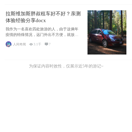
拉斯维加斯胖叔租车好不好？亲测
体验经验分享docx
我作为一名喜欢四处旅游的人，由于这俩年
疫情的特殊情况，远门外出不方便，就放弃
了去美国
人间奇闻

3.1千

7
为保证内容时效性，仅展示近5年的游记~