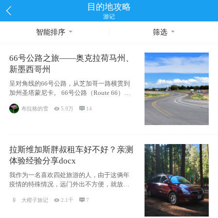
目的地攻略
游记
智能排序
筛选
66号公路之旅——奥克拉荷马州、
新墨西哥州
呈对角线的66号公路，从芝加哥一路横贯到
加州圣塔蒙尼卡。 66号公路（Route 66），
被美国人
布拉格的雪

5.9万

14
拉斯维加斯胖叔租车好不好？亲测
体验经验分享docx
我作为一名喜欢四处旅游的人，由于这俩年
疫情的特殊情况，远门外出不方便，就放弃
了去美国
大橙子旅记

2.1千

7