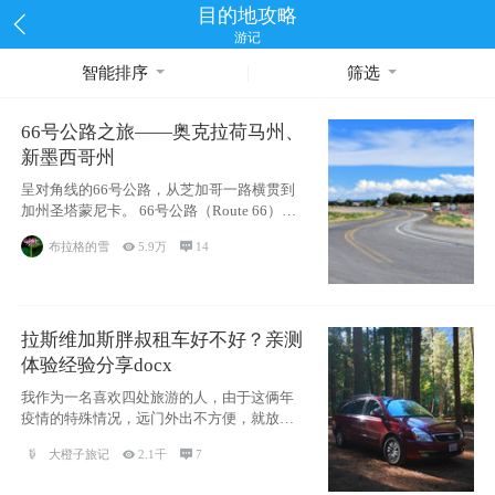
目的地攻略
游记
智能排序
筛选
66号公路之旅——奥克拉荷马州、
新墨西哥州
呈对角线的66号公路，从芝加哥一路横贯到
加州圣塔蒙尼卡。 66号公路（Route 66），
被美国人
布拉格的雪

5.9万

14
拉斯维加斯胖叔租车好不好？亲测
体验经验分享docx
我作为一名喜欢四处旅游的人，由于这俩年
疫情的特殊情况，远门外出不方便，就放弃
了去美国
大橙子旅记

2.1千

7