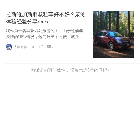
拉斯维加斯胖叔租车好不好？亲测
体验经验分享docx
我作为一名喜欢四处旅游的人，由于这俩年
疫情的特殊情况，远门外出不方便，就放弃
了去美国
人间奇闻

3.1千

7
为保证内容时效性，仅展示近5年的游记~