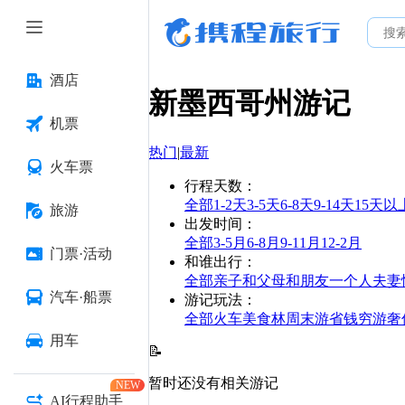
酒店
新墨西哥州
游记
机票
热门
|
最新
火车票
行程天数
：
全部
1-2天
3-5天
6-8天
9-14天
15天以
旅游
出发时间
：
全部
3-5月
6-8月
9-11月
12-2月
门票·活动
和谁出行
：
全部
亲子
和父母
和朋友
一个人
夫妻
汽车·船票
游记玩法
：
全部
火车
美食林
周末游
省钱
穷游
奢
用车
📝
暂时还没有相关游记
NEW
AI行程助手