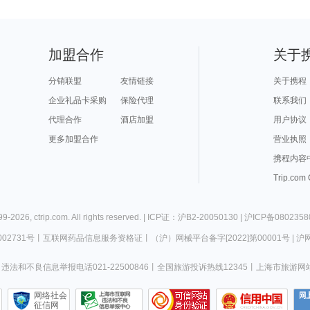
加盟合作
关于
分销联盟
友情链接
关于携程
企业礼品卡采购
保险代理
联系我们
代理合作
酒店加盟
用户协议
更多加盟合作
营业执照
携程内容
Trip.com
99-
2026
,
ctrip.com
. All rights reserved. |
ICP证：沪B2-20050130
|
沪ICP备0802358
02731号
丨
互联网药品信息服务资格证
丨
（沪）网械平台备字[2022]第00001号
|
沪网
违法和不良信息举报电话021-22500846
丨
全国旅游投诉热线12345
丨
上海市旅游网
网络社会
征信网