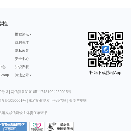
携程
携程热点
诚聘英才
隐私政策
安全中心
中心
知识产权
扫码下载携程App
 Group
算法公示
0号-3
|
网信算备310105117481904230015号
食备1050001号
|
旅游度假资质
|
平台信息
|
资质与规则
站落实诚信建设主体责任承诺书