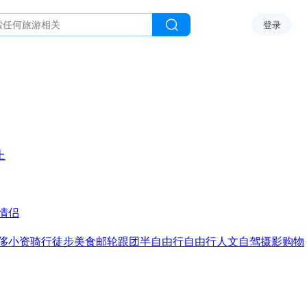
登录
上
情侣
侈
小资
骑行
徒步
美食
邮轮
跟团
半自由行
自由行
人文
自驾
摄影
购物