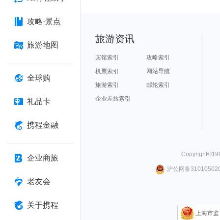
攻略·景点
旅游资讯
旅游地图
宾馆索引
攻略索引
机票索引
网站导航
全球购
旅游索引
邮轮索引
企业差旅索引
礼品卡
携程金融
Copyright©
19
企业商旅
沪公网备310105020
老友会
关于携程
上海市监