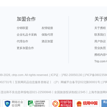
加盟合作
关于
分销联盟
友情链接
关于携程
企业礼品卡采购
保险代理
联系我们
代理合作
酒店加盟
用户协议
更多加盟合作
营业执照
携程内容
Trip.com
99-
2026
,
ctrip.com
. All rights reserved. |
ICP证：沪B2-20050130
|
沪ICP备0802358
02731号
丨
互联网药品信息服务资格证
丨
（沪）网械平台备字[2022]第00001号
|
沪网
违法和不良信息举报电话021-22500846
丨
全国旅游投诉热线12345
丨
上海市旅游网
网络社会
征信网