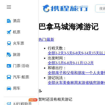
酒店
巴拿马城海滩
游记
机票
热门
|
最新
火车票
行程天数
：
全部
1-2天
3-5天
6-8天
9-14天
15天以
旅游
出发时间
：
全部
3-5月
6-8月
9-11月
12-2月
门票·活动
和谁出行
：
全部
亲子
和父母
和朋友
一个人
夫妻
汽车·船票
游记玩法
：
全部
火车
美食林
周末游
省钱
穷游
奢
用车
📝
暂时还没有相关游记
NEW
AI行程助手