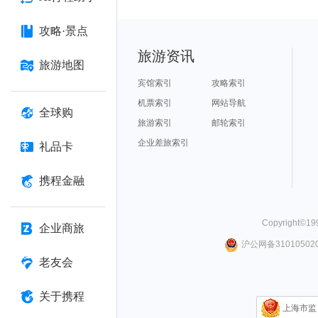
攻略·景点
旅游资讯
旅游地图
宾馆索引
攻略索引
机票索引
网站导航
全球购
旅游索引
邮轮索引
企业差旅索引
礼品卡
携程金融
Copyright©
19
企业商旅
沪公网备310105020
老友会
关于携程
上海市监