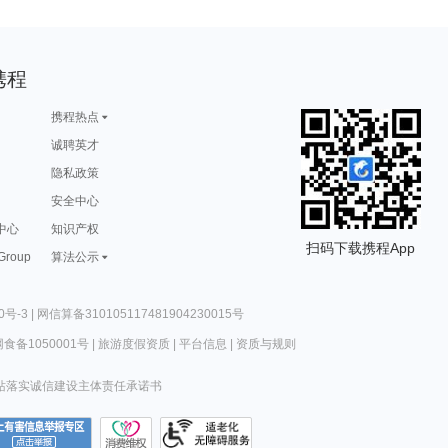
携程
携程热点
诚聘英才
隐私政策
安全中心
中心
知识产权
扫码下载携程App
 Group
算法公示
0号-3
|
网信算备310105117481904230015号
食备1050001号
|
旅游度假资质
|
平台信息
|
资质与规则
站落实诚信建设主体责任承诺书