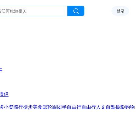
登录
上
情侣
侈
小资
骑行
徒步
美食
邮轮
跟团
半自由行
自由行
人文
自驾
摄影
购物