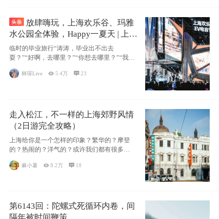
放肆嗨玩，上海欢乐谷、玛雅
水公园全体验，Happy一夏天 | 上海
佘山验客
临时的毕业旅行“涛涛，毕业出不出去
耍？”“好啊，去哪里？”“你想去哪里？”“我想
玩点
林琛Live

5.4万

23
走入松江，不一样的上海郊野风情
（2日游完全攻略）
上海给你是一个怎样的印象？繁华的？摩登
的？热闹的？洋气的？或许我们都有很多形
容词来形
麻小薯

8.2万

18
第6143回：陀螺式死循环内卷，间
隔年被时间鞭策