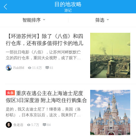
目的地攻略
游记
智能排序
筛选
【环游苏州河】除了《八佰》和四
行仓库，还有很多值得打卡的地儿
一部抗日电影《八佰》，让苏州河畔默默伫
立的四行仓库，重回大众视野，成了眼下热
门的打卡地，连带着苏州河
FishBM

11.6万

61
重庆在逃公主在上海迪士尼度
假区3日深度游 附上海吃住行购集合
是的，我又去迪士尼了！继香港，美国（洛
杉矶），日本东京以后，这次，我来到了上
海迪士尼
鱼老蓓

5.7万

84