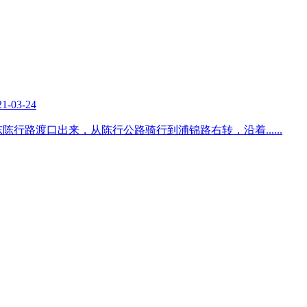
21-03-24
东陈行路渡口出来，从陈行公路骑行到浦锦路右转，沿着
......