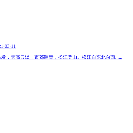
21-03-11
出发，天高云淡，市郊踏青，松江登山。松江自东北向西
......