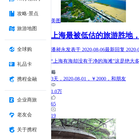
攻略·景点
美图
旅游地图
上海最被低估的旅游胜地
全球购
潘昶永
发表于
2020-08-06
最新回复
2020-
“上海有海却没有干净的海滩”这是绝大
礼品卡
3
天
，2020-08-01
，￥2000
，和朋友
携程金融
1.0万
企业商旅
65
老友会
19
关于携程