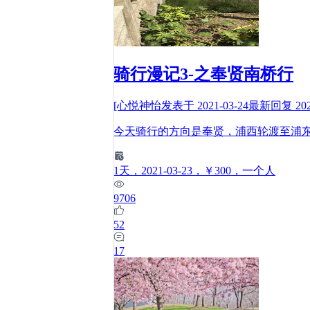
骑行漫记3-之奉贤南桥行
[心悦神怡
发表于
2021-03-24
最新回复
20
今天骑行的方向是奉贤，浦西轮渡至浦
1
天
，2021-03-23
，￥300
，一个人
9706
52
17