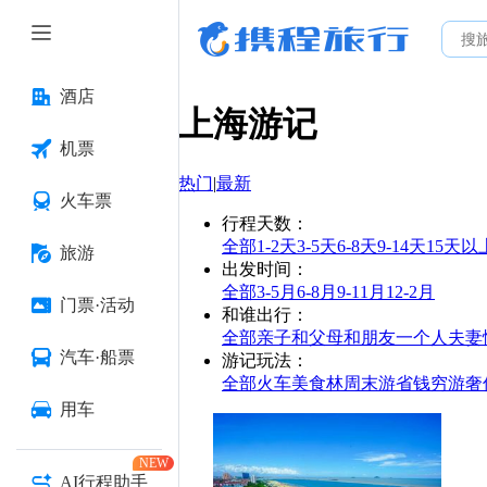
酒店
上海
游记
机票
热门
|
最新
火车票
行程天数
：
全部
1-2天
3-5天
6-8天
9-14天
15天以
旅游
出发时间
：
全部
3-5月
6-8月
9-11月
12-2月
门票·活动
和谁出行
：
全部
亲子
和父母
和朋友
一个人
夫妻
汽车·船票
游记玩法
：
全部
火车
美食林
周末游
省钱
穷游
奢
用车
NEW
AI行程助手