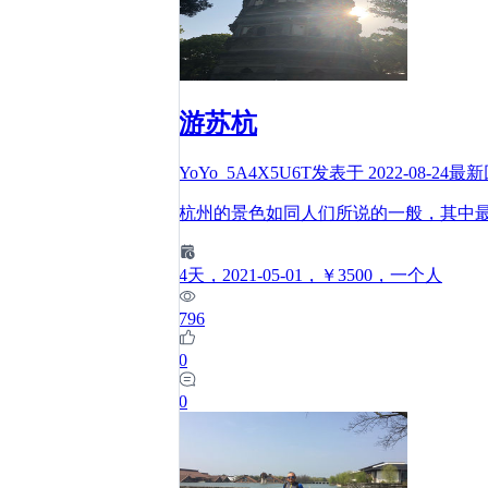
游苏杭
YoYo_5A4X5U6T
发表于
2022-08-24
最新
杭州的景色如同人们所说的一般，其中
4
天
，2021-05-01
，￥3500
，一个人
796
0
0