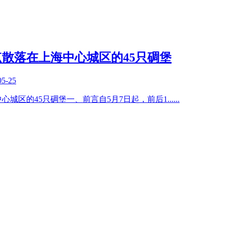
点散落在上海中心城区的45只碉堡
05-25
心城区的45只碉堡一、前言自5月7日起，前后1
......