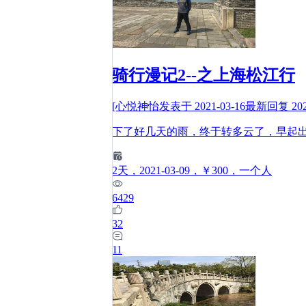
骑行漫记2--之上海松江行
[心悦神怡
发表于
2021-03-16
最新回复
20
下了好几天的雨，终于转多云了，早起
2
天
，2021-03-09
，￥300
，一个人
6429
32
11