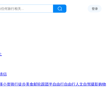
登录
上
情侣
侈
小资
骑行
徒步
美食
邮轮
跟团
半自由行
自由行
人文
自驾
摄影
购物