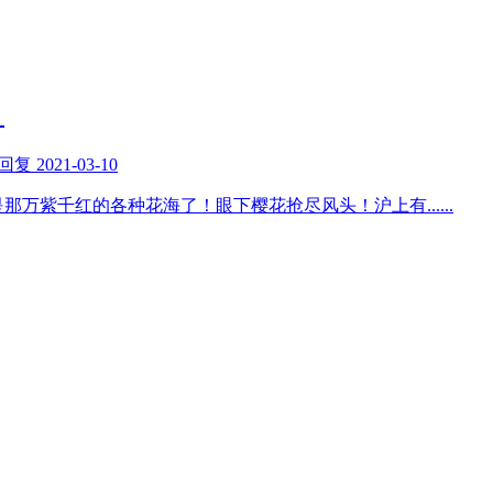
！
回复
2021-03-10
是那万紫千红的各种花海了！眼下樱花抢尽风头！沪上有
......