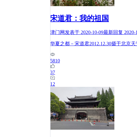
宋道君：我的祖国
津门网
发表于
2020-10-09
最新回复
2020-
华夏之都－宋道君2012.12.30摄于
5810
37
12