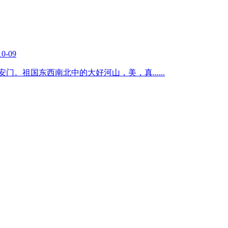
10-09
北京天安门。祖国东西南北中的大好河山，美，真
......