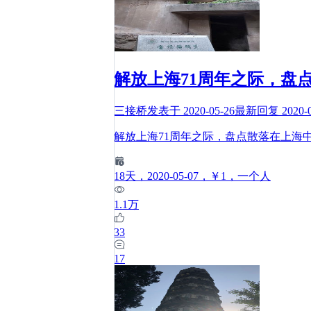
解放上海71周年之际，盘
三接桥
发表于
2020-05-26
最新回复
2020-
解放上海71周年之际，盘点散落在上海中
18
天
，2020-05-07
，￥1
，一个人
1.1万
33
17